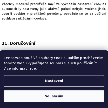
Všechny moderní prohlížeče mají ve výchozím nastavení cookies
automaticky nastaveny jako aktivní, pokud nebylo zvoleno jinak.
Jsou-li cookies v prohlížeči povoleny, považuje se to za udělení
souhlasu s ukládáním cookies.
11. Doručování
1
1
.1. Oznámení týkající se vztahů prodávajícího a kupujícího,
Tento web používá soubory cookie. Dalším procházením
zejména nahlášení reklamace nebo odstoupení od kupní smlouvy,
tohoto webu vyjadřujete souhlas s jejich používáním.
se doručují zejména elektronickou poštou na příslušnou kontaktní
Více informací
zde
.
adresu druhé strany (uvedenou v těchto obchodních podmínkách či
na webové stránce v případě prodávajícího, v případě kupujícího
pak uvedenou v objednávce či uživatelském účtu kupujícího).
Nastavení
11.2. Smluvní strany mohou běžnou korespondenci také vzájemně
doručovat prostřednictvím elektronické pošty, a to na adresu
Souhlasím
elektronické pošty kupujícího uvedenou v uživatelském účtu
kupujícího či uvedenou kupujícím v objednávce, resp. na adresu