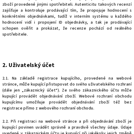
zboží provedené jinými spotřebiteli. Autenticitu takových recenzí
zajišťuje a kontroluje prodávající tím, že propojuje hodnocení s
konkrétními objednávkami, tudíž v interním systému u každého
hodnocení vidí i propojení ID objednávky, a tak je prodávající
schopen ověřit a prokázat, že recenze pochází od reálného
spotřebitele.
2. Uživatelský účet
2.1. Na základě registrace kupujícího, provedené na webové
stránce, může kupující přistupovat do svého uživatelského rozhraní
(dále jen „zákaznický účet“). Ze svého zákaznického účtu může
kupující provádět objednávání zboží. Webové rozhraní obchodu
kupujícímu umožňuje provádět objednávání zboží též bez
registrace přímo z webového rozhraní obchodu.
2.2. Při registraci na webové stránce a při objednávání zboží je
kupující povinen uvádět správně a pravdivě všechny údaje. Údaje
uvedené v zákaznickém účtu je kupující při jakékoliv jejich změně