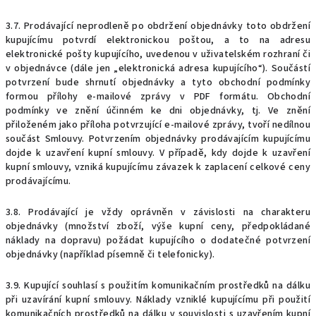
3.7. Prodávající neprodleně po obdržení objednávky toto obdržení
kupujícímu potvrdí elektronickou poštou, a to na adresu
elektronické pošty kupujícího, uvedenou v uživatelském rozhraní či
v objednávce (dále jen „elektronická adresa kupujícího“). Součástí
potvrzení bude shrnutí objednávky a tyto obchodní podmínky
formou přílohy e-mailové zprávy v PDF formátu. Obchodní
podmínky ve znění účinném ke dni objednávky, tj. Ve znění
přiloženém jako příloha potvrzující e-mailové zprávy, tvoří nedílnou
součást Smlouvy. Potvrzením objednávky prodávajícím kupujícímu
dojde k uzavřen
í
kupní smlouvy.
V případě, kdy dojde k uzavření
kupní smlouvy, vzniká kupujícímu závazek k zaplacení celkové ceny
prodávajícímu.
3.8.
Prodávající je vždy oprávněn v závislosti na charakteru
objednávky (množství zboží, výše kupní ceny, předpokládané
náklady na dopravu) požádat kupujícího o dodatečné potvrzení
objednávky (například písemně či telefonicky).
3.9. Kupující souhlasí s použitím komunikačním prostředků na dálku
při uzavírání kupní smlouvy. Náklady vzniklé kupujícímu při použití
komunikačních prostředků na dálku v souvislosti s uzavřením kupní