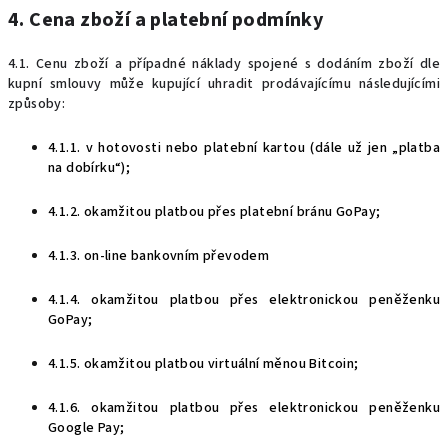
4. Cena zboží a platební podmínky
4.1. Cenu zboží a případné
náklady spojené s dodáním zboží dle
kupní smlouvy může kupující uhradit prodávajícímu následujícími
způsoby:
4.1.1. v hotovosti nebo platební kartou (
dále už je
n
„platba
na dobírku“)
;
4.1.2. okamžitou platbou přes platební bránu GoPay;
4.1.3. on-line bankovním převodem
4.1.4. okamžitou platbou přes elektronickou peněženku
GoPay;
4.1.5. okamžitou platbou virtuální měnou Bitcoin;
4.1.6. okamžitou platbou přes elektronickou peněženku
Google Pay;