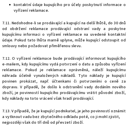
kontaktní údaje kupujícího pro účely poskytnutí informace o
vyřízení reklamace.
7.11. Nedohodne-li se prodávající a kupující na delší lhůtě, do 30 dnů
od obdržení reklamace prodávající odstraní vady a poskytne
kupujícímu informaci o vyřízení reklamace na uvedené kontaktní
údaje. Pokud tato lhůta marně uplyne, může kupující odstoupit od
smlouvy nebo požadovat přiměřenou slevu.
7.12. O vyřízení reklamace bude prodávající informovat kupujícího
e-mailem, kdy kupujícímu vydá potvrzení o datu a způsobu vyřízení
reklamace. Pokud je reklamace oprávněná, náleží kupujícímu
náhrada účelně vynaložených nákladů. Tyto náklady je kupující
povinen prokázat, např. účtenkami či potvrzeními o ceně za
dopravu. V případě, že došlo k odstranění vady dodáním nového
zboží, je povinností kupujícího prodávajícímu vrátit původní zboží,
kdy náklady na toto vrácení však hradí prodávající.
7.13. V případě, že je kupující podnikatel, je jeho povinností oznámit
a vytknout vadu bez zbytečného odkladu poté, co ji mohl zjistit,
nejpozději však do tří dnů od převzetí zboží.