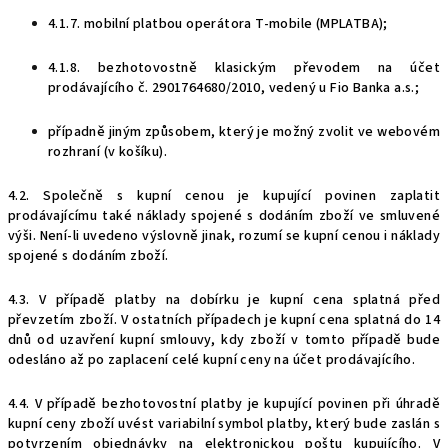
4.1.7. mobilní platbou operátora T-mobile (MPLATBA);
4.1.8. bezhotovostně klasickým převodem na účet
prodávajícího č. 2901764680/2010, vedený u Fio Banka a.s.;
případně jiným způsobem, který je možný zvolit ve webovém
rozhraní (v košíku).
4.2. Společně s kupní cenou je kupující povinen zaplatit
prodávajícímu také náklady spojené s dodáním zboží ve smluvené
výši. Není-li uvedeno výslovně jinak, rozumí se kupní cenou i náklady
spojené s dodáním zboží.
4.3.
V případě platby na dobírku je kupní cena splatná před
převzetím zboží. V ostatních případech je kupní cena splatná do 14
dnů od uzavření kupní smlouvy, kdy zboží v tomto případě bude
odesláno až po zaplacení celé kupní ceny na účet prodávajícího.
4.4. V případě bezhotovostní platby je kupující povinen při úhradě
kupní ceny zboží uvést variabilní symbol platby, který bude zaslán s
potvrzením objednávky na elektronickou poštu kupujícího. V