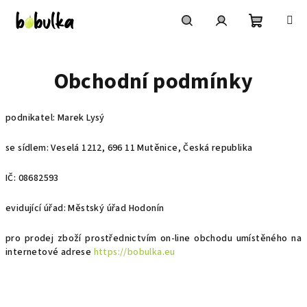
Přejít
na
obsah
Nákupní
Hledat
Přihlášení
Obchodní podmínky
košík
podnikatel: Marek Lysý
se sídlem: Veselá 1212, 696 11 Mutěnice, Česká republika
IČ: 08682593
evidující úřad: Městský úřad Hodonín
pro prodej zboží prostřednictvím on-line obchodu umístěného na
internetové adrese
https://bobulka.eu