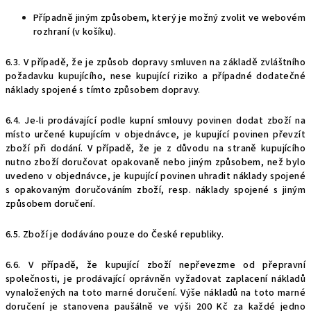
Případně jiným způsobem, který je možný zvolit ve webovém
rozhraní (v košíku).
6.3. V případě, že je způsob dopravy smluven na základě zvláštního
požadavku kupujícího, nese kupující riziko a případné dodatečné
náklady spojené s tímto způsobem dopravy.
6.4. Je-li prodávající podle kupní smlouvy povinen dodat zboží na
místo určené kupujícím v objednávce, je kupující povinen převzít
zboží při dodání. V případě, že je z důvodu na straně kupujícího
nutno zboží doručovat opakovaně nebo jiným způsobem, než bylo
uvedeno v objednávce, je kupující povinen uhradit náklady spojené
s opakovaným doručováním zboží, resp. náklady spojené s jiným
způsobem doručení.
6.5. Zboží je dodáváno pouze do České republiky.
6.6. V případě, že kupující zboží nepřevezme od přepravní
společnosti, je prodávající oprávněn vyžadovat zaplacení nákladů
vynaložených na toto marné doručení. Výše nákladů na toto marné
doručení je stanovena paušálně ve výši 200 Kč za každé jedno