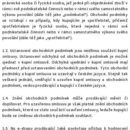
právnická osoba či fyzická osoba, jež jedná při objednávání zboží v
rámci své podnikatelské činnosti nebo v rámci svého samostatného
výkonu povolání (dále též jako „podnikatel“). Obchodní podmínky
se vztahují i na případy, kdy kupujícím je spotřebitel, přičemž
spotřebitelem je fyzická osoba, která nejedná v rámci své
podnikatelské činnosti nebo v rámci samostatného výkonu svého
povolání (dále též jako „spotřebitel“).
1.3. Ustanovení obchodních podmínek jsou nedílnou součástí kupní
smlouvy. Ustanovení odchylná od obchodních podmínek je možné
sjednat v kupní smlouvě. Odchylná ujednání v kupní smlouvě mají
přednost před ustanoveními obchodních podmínek. Tyto obchodní
podmínky a kupní smlouva se uzavírají v českém jazyce. Stejně tak
veškerá jednání, směřující k uzavřen kupní smlouvy a obchodních
podmínek, vedou prodávající a kupující v českém jazyce.
1.4.
Znění obchodních podmínek může prodávající měnit či
doplňovat. Pro uzavřenou smlouvu je však platné znění obchodních
podmínek, které se stalo součástí uzavření smlouvy, ledaže kupující
bude se změnou obchodních podmínek souhlasit.
1.5. Na e-shopu prodávající také poskytuje přístup k hodnocení