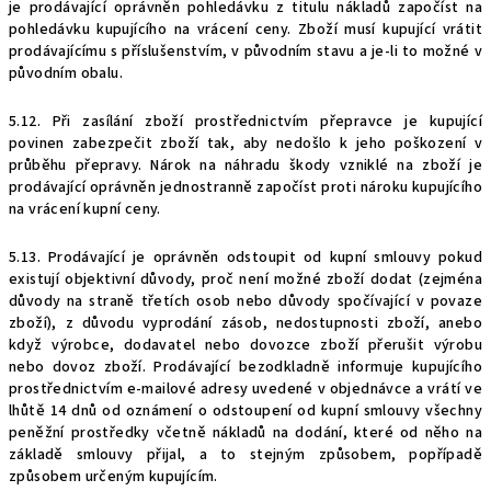
je prodávající oprávněn pohledávku z titulu nákladů započíst na
pohledávku kupujícího na vrácení ceny. Zboží musí kupující vrátit
prodávajícímu s příslušenstvím, v původním stavu a je-li to možné v
původním obalu.
5.12. Při zasílání zboží prostřednictvím přepravce je kupující
povinen zabezpečit zboží tak, aby nedošlo k jeho poškození v
průběhu přepravy. Nárok na náhradu škody vzniklé na zboží je
prodávající oprávněn jednostranně započíst proti nároku kupujícího
na vrácení kupní ceny.
5.13. Prodávající je oprávněn odstoupit od kupní smlouvy pokud
existují objektivní důvody, proč není možné zboží dodat (zejména
důvody na straně třetích osob nebo důvody spočívající v povaze
zboží), z důvodu vyprodání zásob, nedostupnosti zboží, anebo
když výrobce, dodavatel nebo dovozce zboží přerušit výrobu
nebo dovoz zboží. Prodávající bezodkladně informuje kupujícího
prostřednictvím e-mailové adresy uvedené v objednávce a vrátí ve
lhůtě 14 dnů od oznámení o odstoupení od kupní smlouvy všechny
peněžní prostředky včetně nákladů na dodání, které od něho na
základě smlouvy přijal, a to stejným způsobem, popřípadě
způsobem určeným kupujícím.