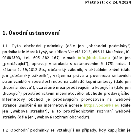
Platnost: od 24.4.2024
1. Úvodní ustanovení
1.1. Tyto obchodní podmínky (dále jen „obchodní podmínky“)
podnikatele Marek Lysý, se sídlem Veselá 1212, 696 11 Mutěnice, IČ:
08682593, tel. 605 382 167, e-mail:
info@bobulka.eu
(dále jen
„prodávající“), upravují v souladu s ustanovením
§
1751 odst. 1
zákona č. 89/2012 Sb., občanský zákoník,
v aktuálním znění
(dále
jen „občanský zákoník“), vzájemná práva a povinnosti smluvních
stran vzniklé v souvislosti nebo na základě
kupní smlouvy (dále jen
„kupní smlouva“), uzavírané mezi prodávajícím a kupujícím (dále jen
„kupující“) prostřednictvím internetového obchodu prodávajícího.
Internetový obchod je prodávajícím provozován na webové
stránce umístěné na internetové adrese
https://bobulka.eu
(dále
jen „webová stránka“), a to prostřednictvím rozhraní webové
stránky (dále jen „webové rozhraní obchodu“).
1.2. Obchodní podmínky se vztahují i na případy, kdy kupujícím je