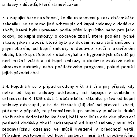
smlouvy z důvodů, které stanoví zákon.
5.3.
Kupující bere na vědomí, že dle ustanovení § 1837 občanského
zákoníku, nelze mimo jiné odstoupit od kupní smlouvy o dodávce
zboží, které bylo upraveno podle přání kupujícího nebo pro jeho
osobu, od kupní smlouvy o dodávce zboží, které podléhá rychlé
zkáze, jakož i zboží, které bylo po dodání nenávratně smí
š
eno s
jiným zbožím, od kupní smlouvy o dodávce zboží v uzavřeném
obalu, které spotřebitel z obalu vyňal a z hygienických důvodů jej
není možné vrátit a od kupní smlouvy o dodávce zvukové nebo
obrazové nahrávky nebo počítačového programu, pokud porušil
jejich původní obal.
5.4.
Nejedná-li se o případ uvedený v čl. 5.
3
či o jiný případ, kdy
nelze od kupní smlouvy odstoupit, má kupující v souladu s
ustanovením § 1829 odst. 1 občanského zákoníku právo od kupní
smlouvy odstoupit, a to do čtrnácti (14) dnů od převzetí zboží,
přičemž v případě, že předmětem kupní smlouvy je několik druhů
zboží nebo dodání několika částí, běží tato lhůta ode dne převzetí
poslední dodávky zboží. Odstoupení od kupní smlouvy musí být
prodávajícímu odesláno ve lhůtě uvedené v předchozí větě.
Případné odstoupení od kupní smlouvy musí být prodávajícímu