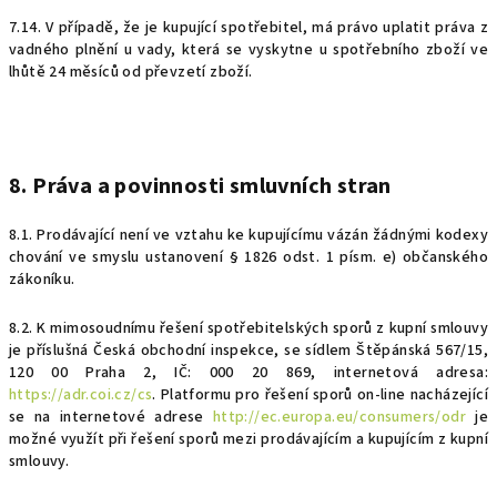
7.14. V případě, že je kupující spotřebitel, má právo uplatit práva z
vadného plnění u vady, která se vyskytne u spotřebního zboží ve
lhůtě 24 měsíců od převzetí zboží.
8. Práva a povinnosti smluvních stran
8.1. Prodávající není ve vztahu ke kupujícímu vázán žádnými kodexy
chování ve smyslu ustanovení § 1826 odst. 1 písm. e) občanského
zákoníku.
8.2. K mimosoudnímu řešení spotřebitelských sporů z kupní smlouvy
je příslušná Česká obchodní inspekce, se sídlem Štěpánská 567/15,
120 00 Praha 2, IČ: 000 20 869, internetová adresa:
https://adr.coi.cz/cs
. Platformu pro řešení sporů on-line nacházející
se na internetové adrese
http://ec.europa.eu/consumers/odr
je
možné využít při řešení sporů mezi prodávajícím a kupujícím z kupní
smlouvy.