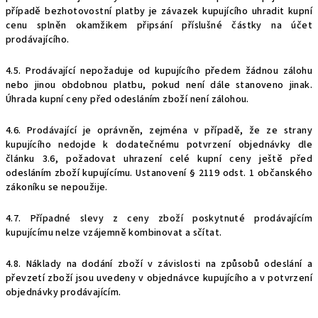
případě bezhotovostní platby je závazek kupujícího uhradit kupní
cenu splněn okamžikem připsání příslušné částky na účet
prodávajícího.
4.5. Prodávající nepožaduje od kupujícího předem žádnou zálohu
nebo jinou obdobnou platbu, pokud není dále stanoveno jinak.
Úhrada kupní ceny před odesláním zboží není zálohou.
4.6. Prodávající je oprávněn, zejména v případě, že ze strany
kupujícího nedojde k dodatečnému potvrzení objednávky
dle
článku
3.6, požadovat uhrazení celé kupní ceny ještě před
odesláním zboží kupujícímu. Ustanovení § 2119 odst. 1 občanského
zákoníku se nepoužije.
4.
7. Případné slevy z ceny zboží poskytnuté prodávajícím
kupujícímu nelze vzájemně kombinovat a sčítat.
4.8. Náklady na dodání zboží v závislosti na způsobů odeslání a
převzetí zboží jsou uvedeny v objednávce kupujícího a v potvrzení
objednávky prodávajícím.