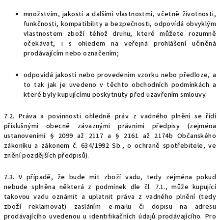
množstvím, jakostí a dalšími vlastnostmi, včetně životnosti,
funkčnosti, kompatibility a bezpečnosti, odpovídá obvyklým
vlastnostem zboží téhož druhu, které můžete rozumně
očekávat, i s ohledem na veřejná prohlášení učiněná
prodávajícím nebo označením;
odpovídá jakostí nebo provedením vzorku nebo předloze, a
to tak jak je uvedeno v těchto obchodních podmínkách a
které byly kupujícímu poskytnuty před uzavřením smlouvy.
7.2. Práva a povinnosti ohledně práv z vadného plnění se řídí
příslušnými obecně závaznými právními předpisy (zejména
ustanoveními § 2099 až 2117 a § 2161 až 2174b Občanského
zákoníku a zákonem č. 634/1992 Sb., o ochraně spotřebitele, ve
znění pozdějších předpisů).
7.3. V případě, že bude mít zboží vadu, tedy zejména pokud
nebude splněna některá z podmínek dle čl. 7.1., může kupující
takovou vadu oznámit a uplatnit práva z vadného plnění (tedy
zboží reklamovat) zasláním e-mailu či dopisu na adresu
prodávajícího uvedenou u identifikačních údajů prodávajícího. Pro