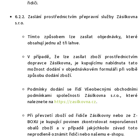
řidiči.
6.2.2.
Zaslání prostřednictvím přepravní služby
Zásilkovna
s.r.o.
Tímto způsobem lze zasílat objednávky, které
obsahují
jednu až tři lahve.
V případě, že lze zasílat zboží prostřednictvím
dopravce
Zásilkovna
, je kupujícímu nabídnuta tato
možnost dodání v objednávkovém formuláři při volbě
způsobu dodání zboží.
Podmínky dodání se řídí Všeobecnými obchodními
podmínkami společnosti
Zásilkovna s.r.o
., které
naleznete na
https://zasilkovna.cz
.
Při převzetí zboží od řidiče Zásilkovny nebo ze Z-
BOXU
je kupující povinen zkontrolovat neporušenost
obalů zboží
a
v případě jakýchkoliv závad toto
neprodleně oznámit řidiči nebo našemu e-shopu.