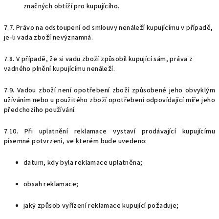
značných obtíží pro kupujícího.
7.7. Právo na odstoupení od smlouvy nenáleží kupujícímu v případě,
je-li vada zboží nevýznamná.
7.8. V případě, že si vadu zboží způsobil kupující sám, práva z
vadného plnění kupujícímu nenáleží.
7.9. Vadou zboží není opotřebení zboží způsobené jeho obvyklým
užíváním nebo u použitého zboží opotřebení odpovídající míře jeho
předchozího používání.
7.10. Při uplatnění reklamace vystaví prodávající kupujícímu
písemné potvrzení, ve kterém bude uvedeno:
datum, kdy byla reklamace uplatněna;
obsah reklamace;
jaký způsob vyřízení reklamace kupující požaduje;