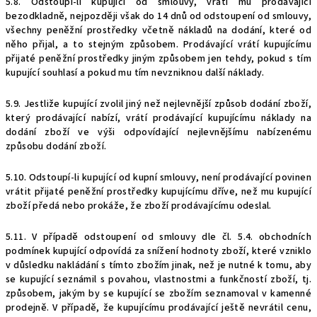
5.8. Odstoupí-li kupující od smlouvy, vrátí mu prodávající
bezodkladně, nejpozději však do 14 dnů od odstoupení od smlouvy,
všechny peněžní prostředky včetně nákladů na dodání, které od
něho přijal, a to stejným způsobem. Prodávající vrátí kupujícímu
přijaté peněžní prostředky jiným způsobem jen tehdy, pokud s tím
kupující souhlasí a pokud mu tím nevzniknou další náklady.
5.9. Jestliže kupující zvolil jiný než nejlevnější způsob dodání zboží,
který prodávající nabízí, vrátí prodávající kupujícímu náklady na
dodání zboží ve výši odpovídající nejlevnějšímu nabízenému
způsobu dodání zboží.
5.10. Odstoupí-li kupující od kupní smlouvy, není prodávající povinen
vrátit přijaté peněžní prostředky kupujícímu dříve, než mu kupující
zboží předá nebo prokáže, že zboží prodávajícímu odeslal.
5.11. V případě odstoupení od smlouvy dle čl.
5.4. obchodních
podmínek kupující odpovídá za snížení hodnoty zboží, které vzniklo
v důsledku nakládání s tímto zbožím jinak, než je nutné k tomu, aby
se kupující seznámil s povahou, vlastnostmi a funkčností zboží, tj.
z
působem, jakým by se kupující se zbožím seznamoval v kamenné
prodejně. V případě, že kupujícímu prodávající ještě nevrátil cenu,