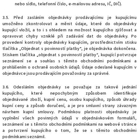
nebo sídlo, telefonní číslo, e-mailovou adresu, IČ, DIČ).
3.5. Před zasláním objednávky prodávajícímu je kupujícímu
umožněno zkontrolovat a měnit údaje, které do objednávky
kupující vložil, a to i s ohledem na možnost kupujícího zji
šť
ovat a
opravovat chyby vzniklé při
zadávání dat do objednávky. Po
provedení kontroly objednávky kupujícím, prostřednictvím stisku
tlačítka „Objednat s povinností platby“, je objednávka dokončena.
Stiskem tlačítka „objednat s povinností platby“, kupující potvrzuje
seznámení se a souhlas s těmito obchodními podmínkami a
prohlášením o ochraně osobních údajů. Údaje odeslané kupujícím v
objednávce jsou prodávajícím považovány za správné.
3.6. Odesláním objednávky se považuje za takové jednání
kupujícího, které nepochybným způsobem identifikuje
objednávané zboží, kupní cenu, osobu kupujícího, způsob úhrady
kupní ceny a způsob doručení, a je pro smluvní strany závazným
návrhem kupní smlouvy. Podmínkou platnosti objednávky je
vyplnění všech povinných údajů v objednávkovém formuláři,
seznámení se s těmito obchodními podmínkami na webové stránce
a potvrzení kupujícího o tom, že se s těmito obchodními
podmínkami seznámil.