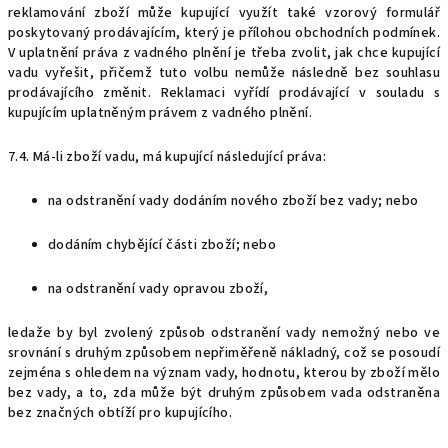
reklamování zboží může kupující využít také vzorový formulář
poskytovaný prodávajícím, který je přílohou obchodních podmínek.
V uplatnění práva z vadného plnění je třeba zvolit, jak chce kupující
vadu vyřešit, přičemž tuto volbu nemůže následně bez souhlasu
prodávajícího změnit. Reklamaci vyřídí prodávající v souladu s
kupujícím uplatněným právem z vadného plnění.
7.4.
Má-li zboží vadu, má kupující následující práva:
na odstranění vady dodáním nového zboží bez vady; nebo
dodáním chybějící části zboží; nebo
na odstranění vady opravou zboží,
ledaže by byl zvolený způsob odstranění vady nemožný nebo ve
srovnání s druhým způsobem nepřiměřeně nákladný, což se posoudí
zejména s ohledem na význam vady, hodnotu, kterou by zboží mělo
bez vady, a to, zda může být druhým způsobem vada odstraněna
bez značných obtíží pro kupujícího.