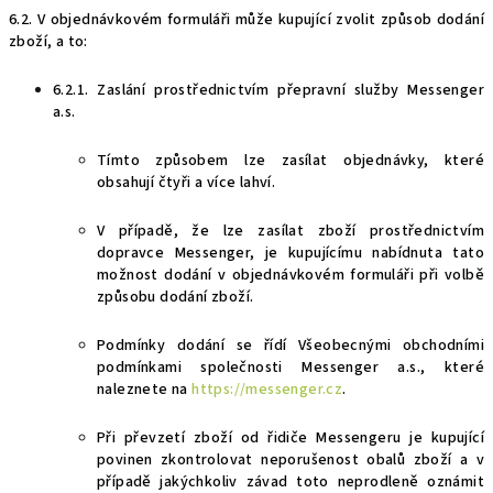
6.2. V objednávkovém formuláři může kupující zvolit způsob dodání
zboží, a to:
6.2.1. Zaslání prostřednictvím přepravní služby Mess
e
nger
a.s.
Tímto způsobem lze zasílat objednávky, které
obsahují
čtyři a
více lahví.
V případě, že lze zasílat zboží prostřednictvím
dopravce Messenger, je kupujícímu nabídnuta tato
možnost dodání v objednávkovém formuláři při volbě
způsobu dodání zboží.
Podmínky dodání se řídí Všeobecnými obchodními
podmínkami společnosti Messenger a.s., které
naleznete na
https://messenger.cz
.
Při převzetí zboží od řidiče Messengeru je kupující
povinen zkontrolovat neporušenost obalů zboží a v
případě jakýchkoliv závad toto neprodleně oznámit