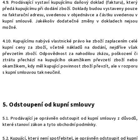
4.9. Prodávající vystaví kupujícímu daňový doklad (fakturu), který
předá kupujícímu při dodání zboží. Doklady budou vystaveny pouze
na fakturační adresu, uvedenou v objednávce a částku uvedenou v
kupní smlouvě. Jakékoliv dodatečné změny v dokladech nejsou
možné.
4.10. Kupujícímu nabývá vlastnické právo ke zboží zaplacením celé
kupní ceny za zboží, včetně nákladů na dodání, nejdříve však
převzetím zboží. Odpovědnost za nahodilou zkázu, poškození či
ztrátu přechází na kupujícího okamžikem převzetí zboží nebo
okamžikem, kdy měl kupující povinnost zboží převzít, ale v rozporu
s kupní smlouvou tak neučinil.
5. Odstoupení od kupní smlouvy
5.1. Prodávající je oprávněn odstoupit od kupní smlouvy z důvodů,
které stanoví zákon a tyto obchodní podmínky.
5.2. Kupující, který není spotřebitel, je oprávněn odstoupit od kupní