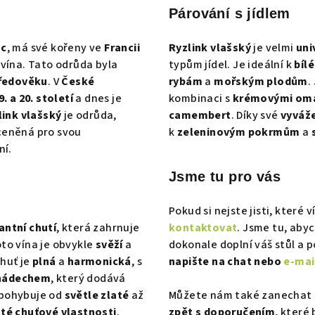
l
Párování s jídlem
á
d
nc
, má své kořeny ve
Francii
Ryzlink vlašský
je velmi
uni
a
vína. Tato odrůda byla
typům jídel. Je ideální k
bíl
c
ředověku
. V
České
rybám
a
mořským plodům
.
í
9. a 20. století
a dnes je
kombinaci s
krémovými om
p
link vlašský
je odrůda,
camembert
. Díky své
vyváž
 ceněná pro svou
k
zeleninovým pokrmům
a
r
í.
v
k
Jsme tu pro vás
y
Pokud si nejste jisti, které v
v
antní chutí
, která zahrnuje
kontaktovat
. Jsme tu, aby
ý
oto vína je obvykle
svěží
a
dokonale doplní váš stůl a 
p
Chuť je
plná
a
harmonická
, s
napište na chat nebo
e-mai
i
 nádechem
, který dodává
s
e pohybuje od
světle zlaté
až
Můžete nám také zanechat s
té chuťové vlastnosti
.
zpět s doporučením
, které