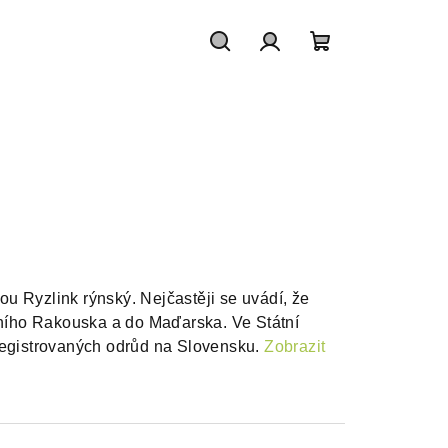
Hledat
Přihlášení
Nákupní
košík
u Ryzlink rýnský. Nejčastěji se uvádí, že
Dolního Rakouska a do Maďarska. Ve Státní
 registrovaných odrůd na Slovensku.
Zobrazit