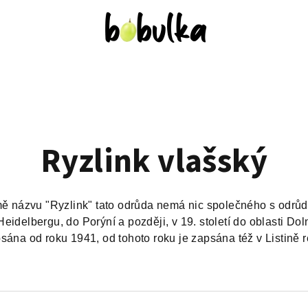
Ryzlink vlašský
ě názvu "Ryzlink" tato odrůda nemá nic společného s odrůdo
í Heidelbergu, do Porýní a později, v 19. století do oblasti 
sána od roku 1941, od tohoto roku je zapsána též v Listině