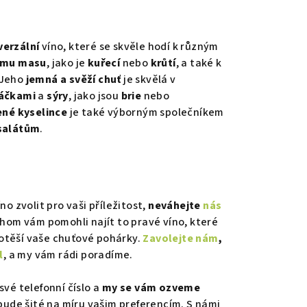
verzální
víno, které se skvěle hodí k různým
ému masu
, jako je
kuřecí
nebo
krůtí
, a také k
 Jeho
jemná a svěží chuť
je skvělá v
áčkami
a
sýry
, jako jsou
brie
nebo
ené kyselince
je také výborným společníkem
salátům
.
íno zvolit pro vaši příležitost,
neváhejte
nás
chom vám pomohli najít to pravé víno, které
potěší vaše chuťové pohárky.
Zavolejte nám
,
l
, a my vám rádi poradíme.
vé telefonní číslo a
my se vám ozveme
 bude šité na míru vašim preferencím. S námi