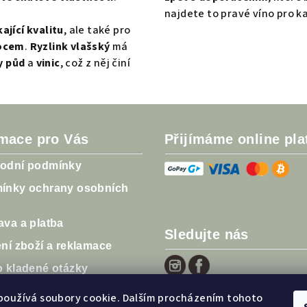
u
najdete to pravé víno pro ka
kající kvalitu
, ale také pro
ocem
.
Ryzlink vlašský
má
y půd
a
vinic
, což z něj činí
rmace pro Vás
Přijímáme online pla
odní podmínky
ínky ochrany osobních
va a platba
Sledujte nás
ní zboží a reklamace
o kladené otázky
ky
používá soubory cookie. Dalším procházením tohoto