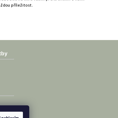
ždou příležitost.
tby