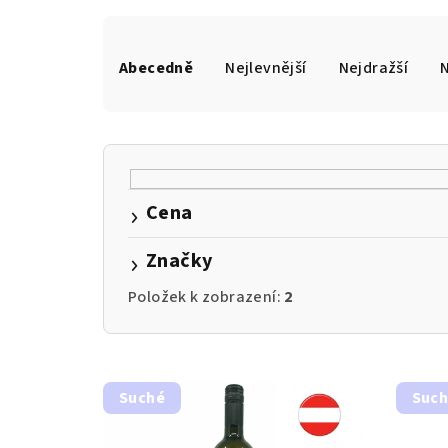
Ř
a
Abecedně
Nejlevnější
Nejdražší
z
e
n
Cena
í
Značky
p
r
Položek k zobrazení:
2
o
V
d
Suché
Suc
ý
u