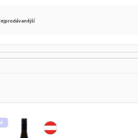
Nejprodávanější
hé