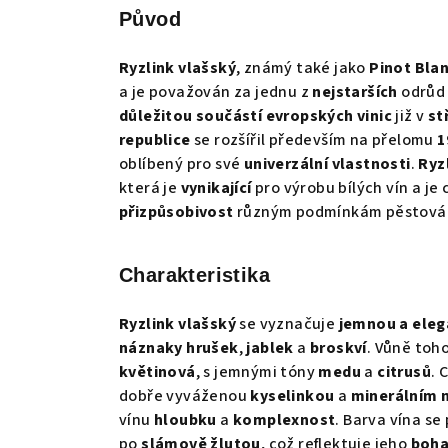
Původ
Ryzlink vlašský
, známý také jako
Pinot Bla
a je považován za jednu z
nejstarších
odrůd 
důležitou součástí evropských vinic
již v
st
republice
se rozšířil především na přelomu
1
oblíbený pro své
univerzální vlastnosti
.
Ryz
která je
vynikající
pro výrobu bílých vín a je
přizpůsobivost
různým podmínkám pěstován
Charakteristika
Ryzlink vlašský
se vyznačuje
jemnou a eleg
náznaky hrušek
,
jablek
a
broskví
. Vůně toh
květinová
, s jemnými tóny
medu
a
citrusů
. 
dobře vyváženou
kyselinkou
a
minerálním
vínu
hloubku
a
komplexnost
. Barva vína s
po
slámově žlutou
, což reflektuje jeho
boha