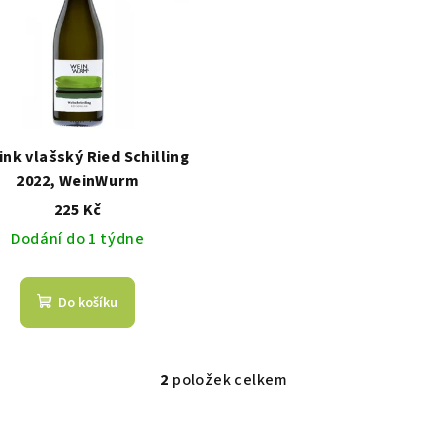
ink vlašský Ried Schilling
2022, WeinWurm
225 Kč
Dodání do 1 týdne
Do košíku
2
položek celkem
O
v