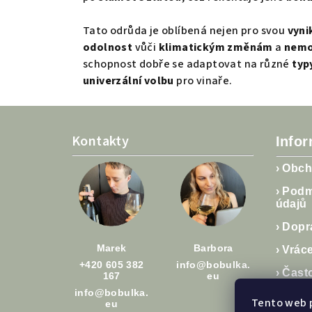
Tato odrůda je oblíbená nejen pro svou
vyni
odolnost
vůči
klimatickým změnám
a
nem
schopnost dobře se adaptovat na různé
typ
univerzální volbu
pro vinaře.
Z
á
Kontakty
Info
p
›
Obch
a
›
Podm
údajů
t
›
Dopra
í
Marek
Barbora
›
Vráce
+420 605 382
info@bobulka.
›
Čast
167
eu
info@bobulka.
›
Člán
Tento web 
eu