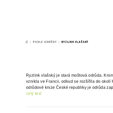
Přejít
na
obsah
/
PODLE ODRŮDY
/
RYZLINK VLAŠSKÝ
DOMŮ
Ryzlink vlašský je stará moštová odrůda. Krom
vznikla ve Francii, odkud se rozšířila do okol
odrůdové knize České republiky je odrůda zap
celý text