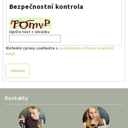
Bezpečnostní kontrola
Opište text z obrázku
Vložením zprávy souhlasíte s
podmínkami ochrany osobních
údajů
Odeslat
Z
Kontakty
á
p
a
t