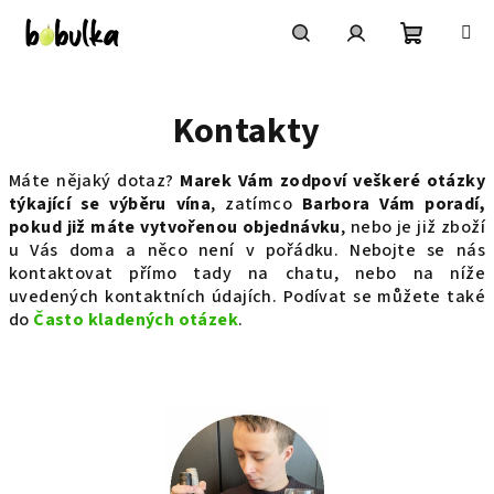
Přejít
na
obsah
Nákupní
Hledat
Přihlášení
Kontakty
košík
Máte nějaký dotaz?
Marek Vám zodpoví veškeré otázky
týkající se výběru vína
, zatímco
Barbora Vám poradí,
pokud již máte vytvořenou objednávku
, nebo je již zboží
u Vás doma a něco není v pořádku. Nebojte se nás
kontaktovat přímo tady na chatu, nebo na níže
uvedených kontaktních údajích. Podívat se můžete také
do
Často kladených otázek
.