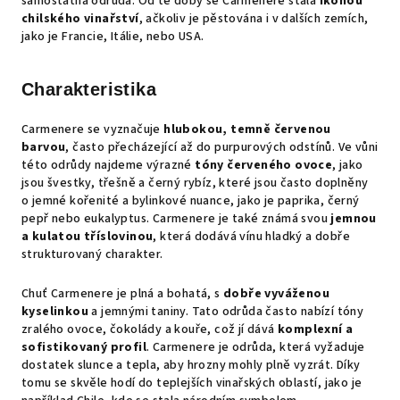
samostatná odrůda. Od té doby se Carmenere stala
ikonou
chilského vinařství
, ačkoliv je pěstována i v dalších zemích,
jako je Francie, Itálie, nebo USA.
Charakteristika
Carmenere se vyznačuje
hlubokou, temně červenou
barvou
, často přecházející až do purpurových odstínů. Ve vůni
této odrůdy najdeme výrazné
tóny červeného ovoce
, jako
jsou švestky, třešně a černý rybíz, které jsou často doplněny
o jemné kořenité a bylinkové nuance, jako je paprika, černý
pepř nebo eukalyptus. Carmenere je také známá svou
jemnou
a kulatou tříslovinou
, která dodává vínu hladký a dobře
strukturovaný charakter.
Chuť Carmenere je plná a bohatá, s
dobře vyváženou
kyselinkou
a jemnými taniny. Tato odrůda často nabízí tóny
zralého ovoce, čokolády a kouře, což jí dává
komplexní a
sofistikovaný profil
. Carmenere je odrůda, která vyžaduje
dostatek slunce a tepla, aby hrozny mohly plně vyzrát. Díky
tomu se skvěle hodí do teplejších vinařských oblastí, jako je