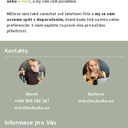
nebo
e-mail
, a my vám rádi poradíme.
Můžete nám také zanechat své telefonní číslo a
my se vám
ozveme zpět s doporučením
, které bude šité na míru vašim
preferencím. S námi najdete to pravé víno pro každou
příležitost.
Z
Kontakty
á
p
a
t
í
Marek
Barbora
+420 605 382 167
info@bobulka.eu
info@bobulka.eu
Informace pro Vás