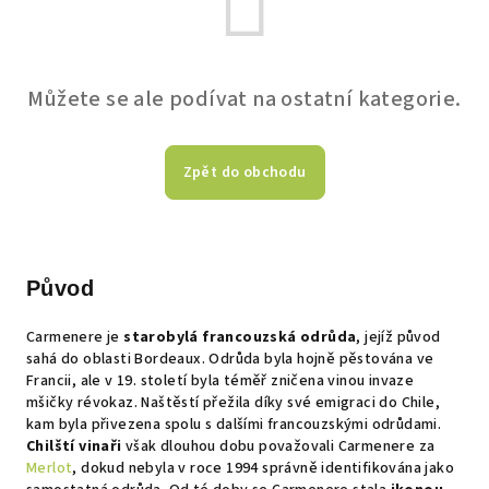
Můžete se ale podívat na ostatní kategorie.
Zpět do obchodu
Původ
Carmenere je
starobylá francouzská odrůda
, jejíž původ
sahá do oblasti Bordeaux. Odrůda byla hojně pěstována ve
Francii, ale v 19. století byla téměř zničena vinou invaze
mšičky révokaz. Naštěstí přežila díky své emigraci do Chile,
kam byla přivezena spolu s dalšími francouzskými odrůdami.
Chilští vinaři
však dlouhou dobu považovali Carmenere za
Merlot
, dokud nebyla v roce 1994 správně identifikována jako