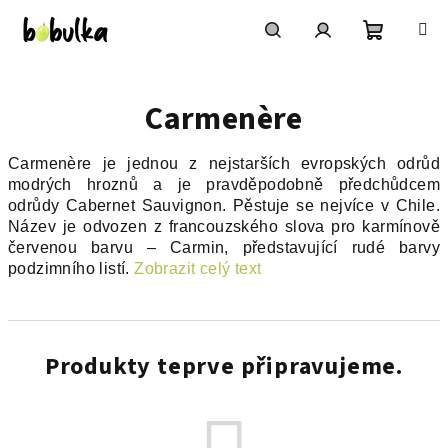
Přejít
na
obsah
Nákupní
Hledat
Přihlášení
Carmenère
košík
Carmenère je jednou z nejstarších evropských odrůd
modrých hroznů a je pravděpodobně předchůdcem
odrůdy Cabernet Sauvignon. Pěstuje se nejvíce v Chile.
Název je odvozen z francouzského slova pro karmínově
červenou barvu – Carmin, představující rudé barvy
podzimního listí.
Zobrazit celý text
Produkty teprve připravujeme.