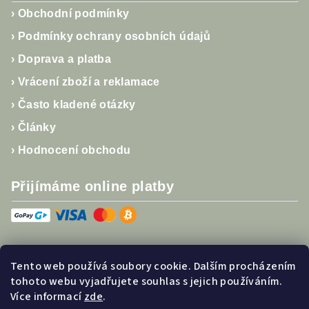
›
Obchodní podmínky
›
Podmínky ochrany osobních údajů
›
Doprava a platba
›
Vrácení zboží a reklamace
›
Často kladené otázky
›
Články
›
Hodnocení obchodu
Přijímáme online platby
Tento web používá soubory cookie. Dalším procházením
Sledujte nás
tohoto webu vyjadřujete souhlas s jejich používáním.
Více informací
zde
.