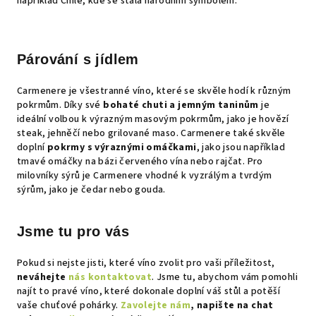
například Chile, kde se stala národním symbolem.
Párování s jídlem
Carmenere je všestranné víno, které se skvěle hodí k různým
pokrmům. Díky své
bohaté chuti a jemným taninům
je
ideální volbou k výrazným masovým pokrmům, jako je hovězí
steak, jehněčí nebo grilované maso. Carmenere také skvěle
doplní
pokrmy s výraznými omáčkami
, jako jsou například
tmavé omáčky na bázi červeného vína nebo rajčat. Pro
milovníky sýrů je Carmenere vhodné k vyzrálým a tvrdým
sýrům, jako je čedar nebo gouda.
Jsme tu pro vás
Pokud si nejste jisti, které víno zvolit pro vaši příležitost,
neváhejte
nás kontaktovat
. Jsme tu, abychom vám pomohli
najít to pravé víno, které dokonale doplní váš stůl a potěší
vaše chuťové pohárky.
Zavolejte nám
, napište na chat