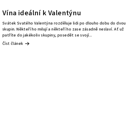
Vína ideální k Valentýnu
Svátek Svatého Valentýna rozděluje lidi po dlouho dobu do dvou
skupin. Někteří ho milují a někteří ho zase zásadně neslaví. Ať už
patříte do jakékoliv skupiny, posedět se svojí...
Číst článek