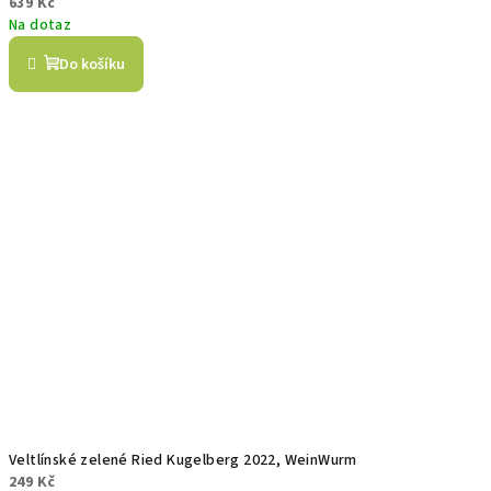
639 Kč
Na dotaz
Do košíku
Veltlínské zelené Ried Kugelberg 2022, WeinWurm
249 Kč