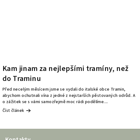
Kam jinam za nejlepšími tramíny, než
do Traminu
Před necelým měsícem jsme se vydali do italské obce Tramin,
abychom ochutnali vína z jedné z nejstarších pěstovaných odrůd. A
o zážitek se s vámi samozřejmě moc rádi podělíme....
Číst článek
Z
Kontakty