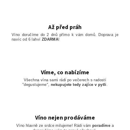
Až před práh
Víno doručíme do 2 dnů přímo k vám domů. Doprava je
navíc od 6 lahví
ZDARMA
!
Víme, co nabízíme
Všechna vína sami rádi po večerech s radostí
"degustujeme",
nekupujete tedy zajíce v pytli
.
Víno nejen prodáváme
Víno hlavně ze srdce milujeme! Rádi vám
poradíme
a