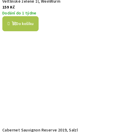
Veltlínské zelené 1l, WeinWurm
159 Kč
Dodání do 1 týdne
Do košíku
Cabernet Sauvignon Reserve 2019, Salzl