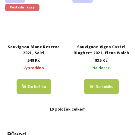
Poslední kusy
Sauvignon Blanc Reserve
Sauvignon Vigna Castel
2021, Salzl
Ringbert 2021, Elena Walch
549 Kč
935 Kč
Vyprodáno
Na dotaz
Do košíku
Do košíku
10
položek celkem
O
v
l
á
Původ