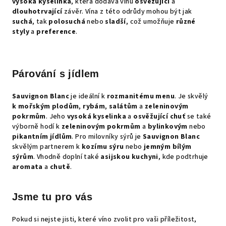
vysoká kyselinka
, která dodává vínu
osvěžující
a
dlouhotrvající
závěr. Vína z této odrůdy mohou být jak
suchá
, tak
polosuchá
nebo
sladší
, což umožňuje
různé
styly
a
preference
.
Párování s jídlem
Sauvignon Blanc
je ideální k
rozmanitému menu
. Je skvělý
k mořským plodům
,
rybám
,
salátům
a
zeleninovým
pokrmům
. Jeho
vysoká kyselinka
a
osvěžující chuť
se také
výborně hodí k
zeleninovým pokrmům
a
bylinkovým
nebo
pikantním jídlům
. Pro milovníky sýrů je
Sauvignon Blanc
skvělým partnerem k
kozímu sýru
nebo
jemným bílým
sýrům
. Vhodně doplní také
asijskou kuchyni
, kde podtrhuje
aromata
a
chutě
.
Jsme tu pro vás
Pokud si nejste jisti, které víno zvolit pro vaši příležitost,