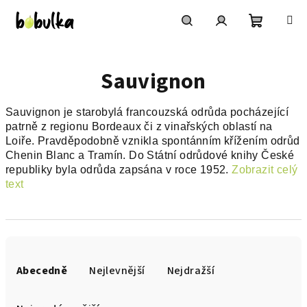
Přejít
na
obsah
Nákupní
Hledat
Přihlášení
Sauvignon
košík
Sauvignon je starobylá francouzská odrůda pocházející
patrně z regionu Bordeaux či z vinařských oblastí na
Loiře. Pravděpodobně vznikla spontánním křížením odrůd
Chenin Blanc a Tramín. Do Státní odrůdové knihy České
republiky byla odrůda zapsána v roce 1952.
Zobrazit celý
text
Ř
a
Abecedně
Nejlevnější
Nejdražší
z