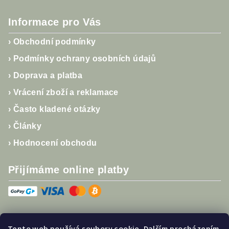
Informace pro Vás
›
Obchodní podmínky
›
Podmínky ochrany osobních údajů
›
Doprava a platba
›
Vrácení zboží a reklamace
›
Často kladené otázky
›
Články
›
Hodnocení obchodu
Přijímáme online platby