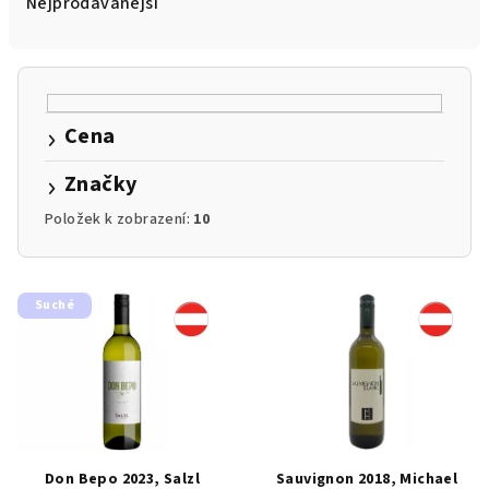
e
Nejprodávanější
n
í
p
r
Cena
o
d
Značky
u
Položek k zobrazení:
10
k
t
V
ů
Suché
ý
p
i
s
p
r
Don Bepo 2023, Salzl
Sauvignon 2018, Michael