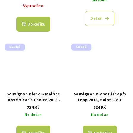
Skladem
cena:
Vyprodáno
Detail
Do košíku
Suché
Suché
Sauvignon Blanc & Malbec
Sauvignon Blanc Bishop's
Rosé Vicar's Choice 2018,
Leap 2019, Saint Clair
Saint Clair
324 Kč
324 Kč
Na dotaz
Na dotaz