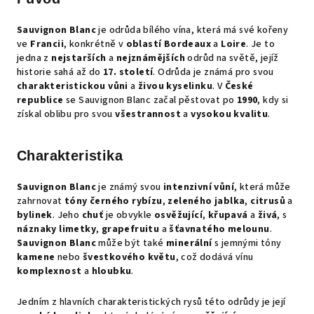
d
a
Sauvignon Blanc
je odrůda bílého vína, která má své kořeny
c
ve
Francii
, konkrétně v
oblastí Bordeaux
a
Loire
. Je to
í
jedna z
nejstarších
a
nejznámějších
odrůd na světě, jejíž
historie sahá až do
17. století
. Odrůda je známá pro svou
p
charakteristickou vůni
a
živou kyselinku
. V
České
r
republice
se Sauvignon Blanc začal pěstovat po
1990
, kdy si
v
získal oblibu pro svou
všestrannost
a
vysokou kvalitu
.
k
y
v
Charakteristika
ý
p
Sauvignon Blanc
je známý svou
intenzivní vůní
, která může
zahrnovat
tóny černého rybízu
,
zeleného jablka
,
citrusů
a
i
bylinek
. Jeho
chuť
je obvykle
osvěžující
,
křupavá
a
živá
, s
s
náznaky limetky
,
grapefruitu
a
šťavnatého melounu
.
u
Sauvignon Blanc
může být také
minerální
s jemnými tóny
kamene
nebo
švestkového květu
, což dodává vínu
komplexnost
a
hloubku
.
Jedním z hlavních charakteristických rysů této odrůdy je její