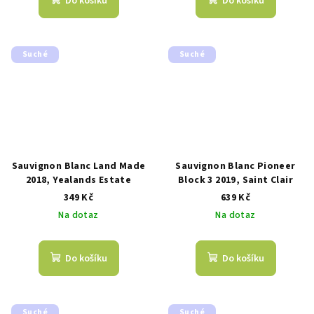
Do košíku
Do košíku
Suché
Suché
Sauvignon Blanc Land Made
Sauvignon Blanc Pioneer
2018, Yealands Estate
Block 3 2019, Saint Clair
349 Kč
639 Kč
Na dotaz
Na dotaz
Do košíku
Do košíku
Suché
Suché