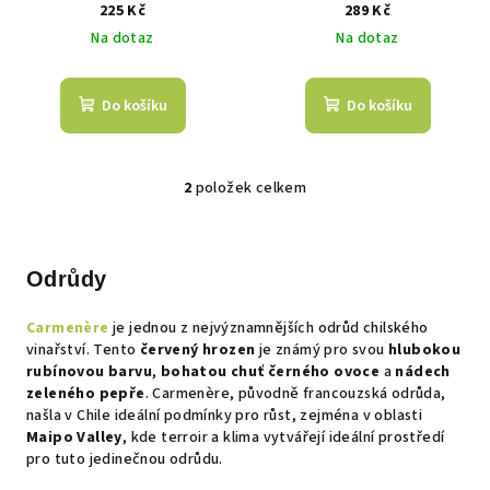
d
225 Kč
289 Kč
Na dotaz
Na dotaz
u
k
t
Do košíku
Do košíku
ů
2
položek celkem
O
v
l
á
Odrůdy
d
a
Carmenère
je jednou z nejvýznamnějších odrůd chilského
c
vinařství. Tento
červený hrozen
je známý pro svou
hlubokou
í
rubínovou barvu
,
bohatou chuť černého ovoce
a
nádech
zeleného pepře
. Carmenère, původně francouzská odrůda,
p
našla v Chile ideální podmínky pro růst, zejména v oblasti
r
Maipo Valley
, kde terroir a klima vytvářejí ideální prostředí
v
pro tuto jedinečnou odrůdu.
k