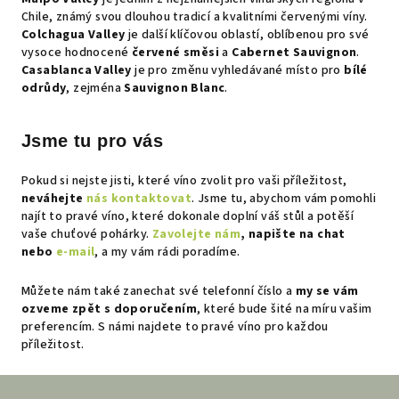
Chile, známý svou dlouhou tradicí a kvalitními červenými víny.
Colchagua Valley
je další klíčovou oblastí, oblíbenou pro své
vysoce hodnocené
červené směsi
a
Cabernet Sauvignon
.
Casablanca Valley
je pro změnu vyhledávané místo pro
bílé
odrůdy
, zejména
Sauvignon Blanc
.
Jsme tu pro vás
Pokud si nejste jisti, které víno zvolit pro vaši příležitost,
neváhejte
nás kontaktovat
. Jsme tu, abychom vám pomohli
najít to pravé víno, které dokonale doplní váš stůl a potěší
vaše chuťové pohárky.
Zavolejte nám
, napište na chat
nebo
e-mail
, a my vám rádi poradíme.
Můžete nám také zanechat své telefonní číslo a
my se vám
ozveme zpět s doporučením
, které bude šité na míru vašim
preferencím. S námi najdete to pravé víno pro každou
příležitost.
Z