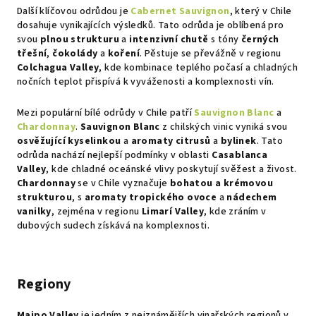
y
Další klíčovou odrůdou je
Cabernet Sauvignon
, který v Chile
v
dosahuje vynikajících výsledků. Tato odrůda je oblíbená pro
ý
svou
plnou strukturu
a
intenzivní chutě
s tóny
černých
p
třešní
,
čokolády
a
koření
. Pěstuje se převážně v regionu
Colchagua Valley
, kde kombinace teplého počasí a chladných
i
nočních teplot přispívá k vyváženosti a komplexnosti vín.
s
u
Mezi populární bílé odrůdy v Chile patří
Sauvignon Blanc
a
Chardonnay
.
Sauvignon Blanc
z chilských vinic vyniká svou
osvěžující kyselinkou
a
aromaty citrusů
a
bylinek
. Tato
odrůda nachází nejlepší podmínky v oblasti
Casablanca
Valley
, kde chladné oceánské vlivy poskytují svěžest a živost.
Chardonnay
se v Chile vyznačuje
bohatou a krémovou
strukturou
, s
aromaty tropického ovoce
a
nádechem
vanilky
, zejména v regionu
Limarí Valley
, kde zráním v
dubových sudech získává na komplexnosti.
Regiony
Maipo Valley
je jedním z nejznámějších vinařských regionů v