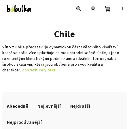
Přejít
na
obsah
Nákupní
Hledat
Přihlášení
Chile
košík
Víno z Chile
představuje dynamickou část světového vinařství,
která se stále více uplatňuje na mezinárodní scéně. Chile, s jeho
rozmanitými klimatickými podmínkami a ideálním terroir, nabízí
širokou škálu vín, která jsou oblíbená pro svou kvalitu a
charakter.
Zobrazit celý text
Ř
a
Abecedně
Nejlevnější
Nejdražší
z
e
Nejprodávanější