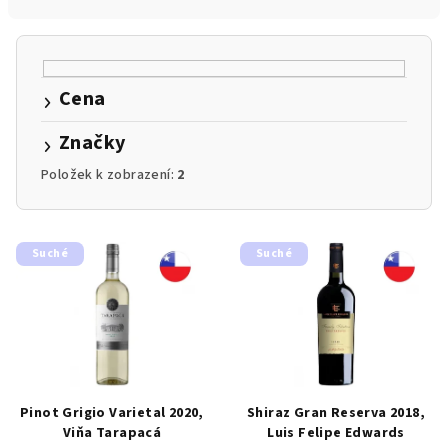
n
í
p
r
Cena
o
d
Značky
u
Položek k zobrazení:
2
k
t
V
ů
Suché
Suché
ý
p
i
s
p
r
Pinot Grigio Varietal 2020,
Shiraz Gran Reserva 2018,
o
Viňa Tarapacá
Luis Felipe Edwards