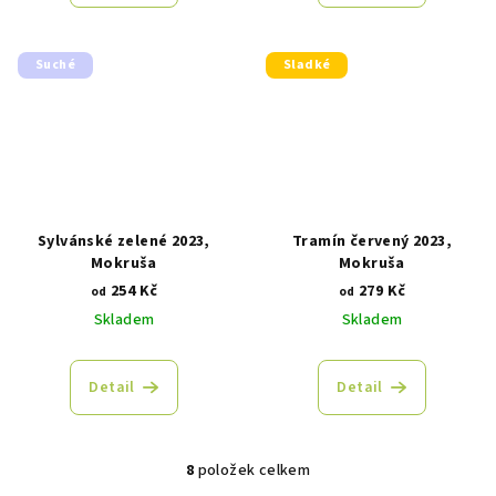
Suché
Sladké
Sylvánské zelené 2023,
Tramín červený 2023,
Mokruša
Mokruša
254 Kč
279 Kč
od
od
Skladem
Skladem
Detail
Detail
8
položek celkem
O