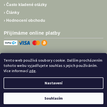
›
Často kladené otázky
›
Články
›
Hodnocení obchodu
Přijímáme online platby
Tento web používá soubory cookie. Dalším procházením
Sledujte nás
tohoto webu vyjadřujete souhlas s jejich používáním.
Více informací
zde
.
Nastavení
Copyright 2026
Bobulka
. Všechna práva vyhrazena.
Souhlasím
Vytvořil Shoptet