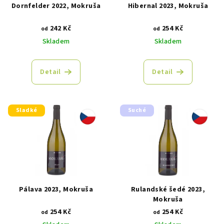
r
Dornfelder 2022, Mokruša
Hibernal 2023, Mokruša
o
d
242 Kč
254 Kč
od
od
u
Skladem
Skladem
k
t
Detail
Detail
ů
Sladké
Suché
Pálava 2023, Mokruša
Rulandské šedé 2023,
Mokruša
254 Kč
254 Kč
od
od