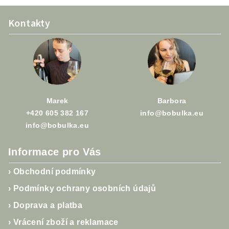
v
Z
l
Kontakty
á
á
p
d
a
a
c
t
í
í
p
r
Marek
Barbora
v
+420 605 382 167
info@bobulka.eu
k
info@bobulka.eu
y
v
Informace pro Vás
ý
p
›
Obchodní podmínky
i
›
Podmínky ochrany osobních údajů
s
u
›
Doprava a platba
›
Vrácení zboží a reklamace