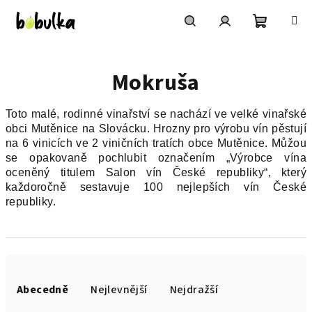
Přejít
na
obsah
Nákupní
Hledat
Přihlášení
Mokruša
košík
Toto malé, rodinné vinařství se nachází ve velké vinařské
obci Mutěnice na Slovácku. Hrozny pro výrobu vín pěstují
na 6 vinicích ve 2 viničních tratích obce Mutěnice. Můžou
se opakovaně pochlubit označením „Výrobce vína
oceněný titulem Salon vín České republiky“, který
každoročně sestavuje 100 nejlepších vín České
republiky.
Ř
a
Abecedně
Nejlevnější
Nejdražší
z