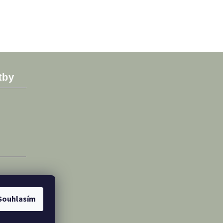
tby
Souhlasím