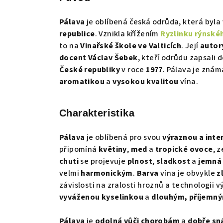
Pálava
je oblíbená česká odrůda, která byla
republice
. Vznikla křížením
Ryzlinku rýnské
to na
Vinařské škole ve Valticích
. Její
autor
docent Václav Šebek
, kteří odrůdu zapsali 
České republiky
v roce
1977
. Pálava je zná
aromatikou
a
vysokou kvalitou
vína.
Charakteristika
Pálava
je oblíbená pro svou
výraznou a inten
připomíná
květiny
,
med
a
tropické ovoce
, 
chuti
se projevuje
plnost
,
sladkost
a
jemná
velmi
harmonickým
.
Barva
vína je obvykle
z
závislosti na zralosti hroznů a technologii 
vyváženou kyselinkou
a
dlouhým, příjemn
Pálava
je
odolná vůči chorobám
a
dobře sná