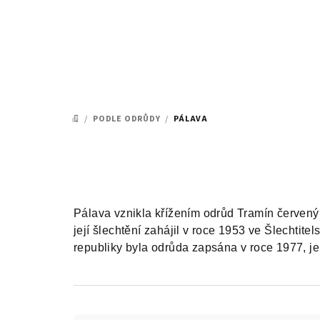
Přejít
na
obsah
/
PODLE ODRŮDY
/
PÁLAVA
DOMŮ
Pálava vznikla křížením odrůd Tramín červený
její šlechtění zahájil v roce 1953 ve Šlechtit
republiky byla odrůda zapsána v roce 1977, je