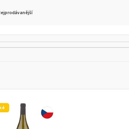
Nejprodávanější
ké