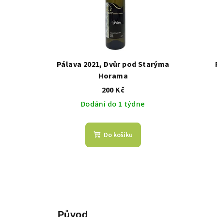
i
t
s
ů
p
r
Pálava 2021, Dvůr pod Starýma
Horama
o
200 Kč
d
Dodání do 1 týdne
u
k
Do košíku
t
ů
Původ