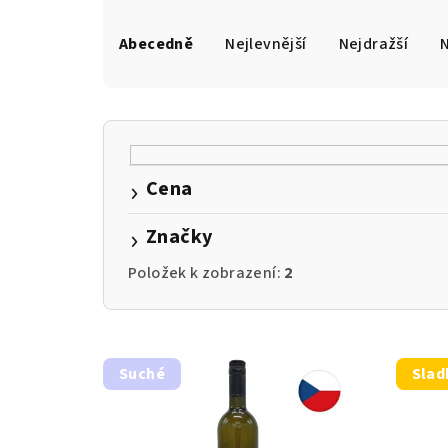
Ř
a
Abecedně
Nejlevnější
Nejdražší
z
e
n
Cena
í
Značky
p
r
Položek k zobrazení:
2
o
V
d
Suché
Slad
ý
u
p
k