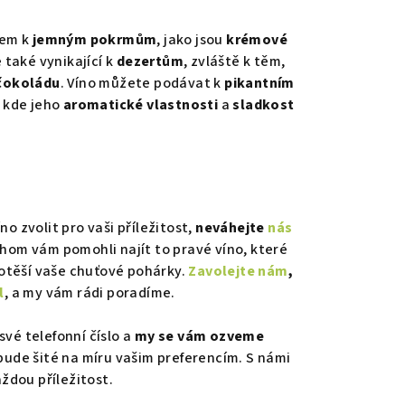
kem k
jemným pokrmům
, jako jsou
krémové
e také vynikající k
dezertům
, zvláště k těm,
čokoládu
. Víno můžete podávat k
pikantním
, kde jeho
aromatické vlastnosti
a
sladkost
íno zvolit pro vaši příležitost,
neváhejte
nás
chom vám pomohli najít to pravé víno, které
potěší vaše chuťové pohárky.
Zavolejte nám
,
l
, a my vám rádi poradíme.
vé telefonní číslo a
my se vám ozveme
 bude šité na míru vašim preferencím. S námi
ždou příležitost.