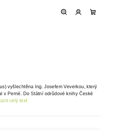
Hledat
Přihlášení
Nákupní
košík
us) vyšlechtěna Ing. Josefem Veverkou, který
val v Perné. Do Státní odrůdové knihy České
azit celý text