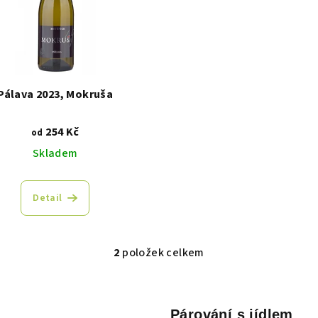
Pálava 2023, Mokruša
254 Kč
od
Skladem
Detail
2
položek celkem
O
v
l
Párování s jídlem