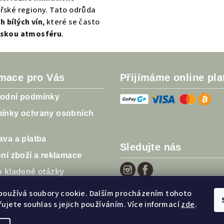
nařské regiony. Tato odrůda
h bílých vín
, které se často
skou atmosféru
.
rmace pro Vás
Přijímáme online pla
odní podmínky
ínky ochrany osobních
va a platba
Sledujte nás
ní zboží a reklamace
o kladené otázky
ky
používá soubory cookie. Dalším procházením tohoto
ujete souhlas s jejich používáním. Více informací
zde
.
ocení obchodu