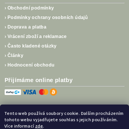
ý
p
›
Obchodní podmínky
i
›
Podmínky ochrany osobních údajů
s
u
›
Doprava a platba
›
Vrácení zboží a reklamace
›
Často kladené otázky
›
Články
›
Hodnocení obchodu
Přijímáme online platby
Tento web používá soubory cookie. Dalším procházením
Sledujte nás
tohoto webu vyjadřujete souhlas s jejich používáním.
Více informací
zde
.