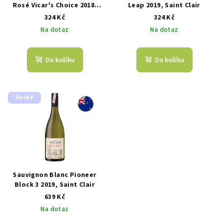
o
Rosé Vicar's Choice 2018,
Leap 2019, Saint Clair
Saint Clair
d
324 Kč
324 Kč
Na dotaz
Na dotaz
u
k
t
Do košíku
Do košíku
ů
Suché
Sauvignon Blanc Pioneer
Block 3 2019, Saint Clair
639 Kč
Na dotaz