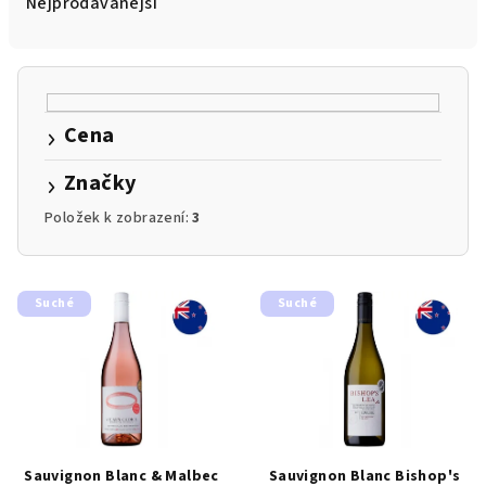
e
Nejprodávanější
n
í
p
r
Cena
o
d
Značky
u
Položek k zobrazení:
3
k
t
V
ů
Suché
Suché
ý
p
i
s
p
r
Sauvignon Blanc & Malbec
Sauvignon Blanc Bishop's