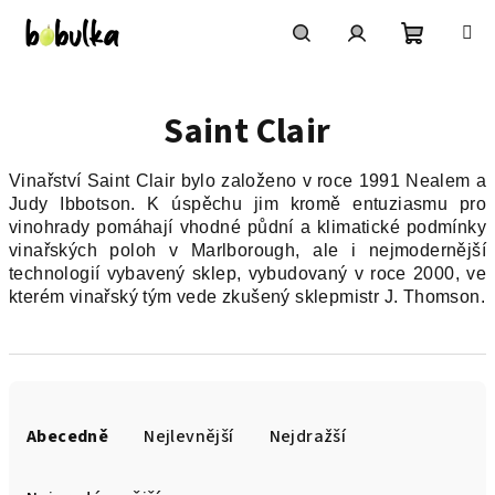
Přejít
na
obsah
Nákupní
Hledat
Přihlášení
Saint Clair
košík
Vinařství Saint Clair bylo založeno v roce 1991 Nealem a
Judy Ibbotson. K úspěchu jim kromě entuziasmu pro
vinohrady pomáhají vhodné půdní a klimatické podmínky
vinařských poloh v Marlborough, ale i nejmodernější
technologií vybavený sklep, vybudovaný v roce 2000, ve
kterém vinařský tým vede zkušený sklepmistr J. Thomson.
Ř
a
Abecedně
Nejlevnější
Nejdražší
z