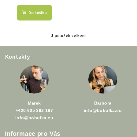
Do košíku
3
položek celkem
O
v
Z
l
Kontakty
á
á
p
d
a
a
c
t
í
í
p
r
Marek
Barbora
v
+420 605 382 167
info@bobulka.eu
k
info@bobulka.eu
y
v
Informace pro Vás