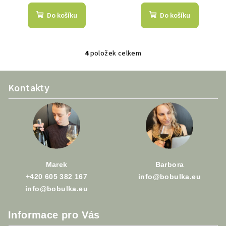
Do košíku
Do košíku
4
položek celkem
O
v
Z
l
Kontakty
á
á
p
d
a
a
c
t
í
í
p
r
Marek
Barbora
v
+420 605 382 167
info@bobulka.eu
k
info@bobulka.eu
y
v
Informace pro Vás
ý