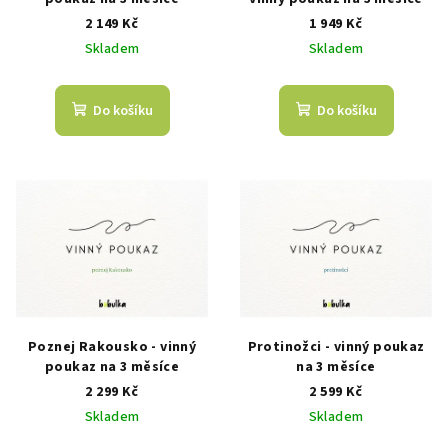
o
ů
d
2 149 Kč
1 949 Kč
Skladem
Skladem
u
k
t
Do košíku
Do košíku
ů
Poznej Rakousko - vinný
Protinožci - vinný poukaz
poukaz na 3 měsíce
na 3 měsíce
2 299 Kč
2 599 Kč
Skladem
Skladem