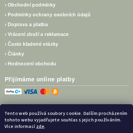
p
›
Obchodní podmínky
i
›
Podmínky ochrany osobních údajů
s
u
›
Doprava a platba
›
Vrácení zboží a reklamace
›
Často kladené otázky
›
Články
›
Hodnocení obchodu
Přijímáme online platby
Tento web používá soubory cookie. Dalším procházením
Sledujte nás
tohoto webu vyjadřujete souhlas s jejich používáním.
Více informací
zde
.