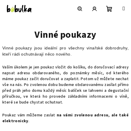
Přejít
na
obsah
Nákupní
Hledat
Přihlášení
Vinné poukazy
košík
Vinné poukazy jsou ideální pro všechny vinařské dobrodruhy,
kteří rádi ochutnávají něco nového.
Vaším úkolem je jen poukaz vložit do košíku, do doručovací adresy
napsat adresu obdarovaného, do poznámky měsíc, od kterého
máme poukaz začít doručovat a zaplatit. Potom už můžete nechat
vše na nás. Po zvolenou dobu budeme obdarovanému zasílat přímo
před práh jeho domu každý měsíc balíček se lahvemi a degustační
příručkou, ve která ho provede základními informacemi o víně,
které se bude chystat ochutnat.
Poukaz vám můžeme zaslat
na vámi zvolenou adresu, ale také
elektronicky
.