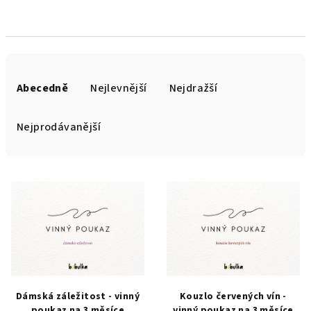
Ř
a
Abecedně
Nejlevnější
Nejdražší
z
e
Nejprodávanější
n
í
V
p
ý
r
p
o
i
d
s
u
p
k
r
t
Dámská záležitost - vinný
Kouzlo červených vín -
poukaz na 3 měsíce
vinný poukaz na 3 měsíce