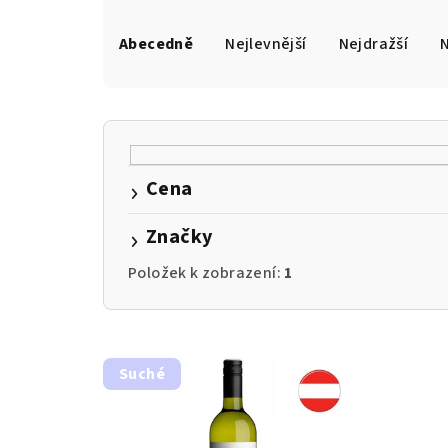
Ř
a
Abecedně
Nejlevnější
Nejdražší
z
e
n
Cena
í
Značky
p
r
Položek k zobrazení:
1
o
V
d
Suché
ý
u
p
k