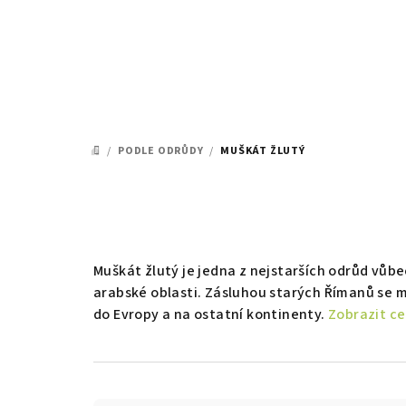
Přejít
na
obsah
/
PODLE ODRŮDY
/
MUŠKÁT ŽLUTÝ
DOMŮ
Muškát žlutý je jedna z nejstarších odrůd vůbec
arabské oblasti. Zásluhou starých Římanů se mu
do Evropy a na ostatní kontinenty.
Zobrazit ce