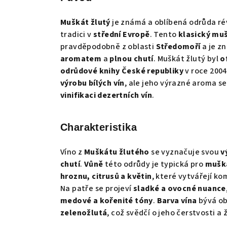
Muškát žlutý
je známá a oblíbená odrůda ré
tradici v
střední Evropě
. Tento
klasický mu
pravděpodobně z oblasti
Středomoří
a je z
aromatem
a
plnou chutí
. Muškát žlutý byl
o
odrůdové knihy České republiky
v roce 2004
výrobu bílých vín
, ale jeho výrazné aroma se
vinifikaci dezertních vín
.
Charakteristika
Víno z
Muškátu žlutého
se vyznačuje svou
v
chutí
.
Vůně
této odrůdy je typická pro
mušk
hroznu, citrusů a květin
, které vytvářejí ko
Na patře se projeví
sladké a ovocné nuance
medové a kořenité tóny
.
Barva vína
bývá o
zelenožlutá
, což svědčí o jeho čerstvosti a ž