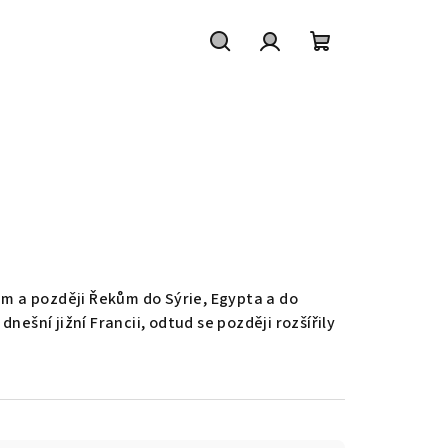
Hledat
Přihlášení
Nákupní
košík
nům a později Řekům do Sýrie, Egypta a do
ešní jižní Francii, odtud se později rozšířily