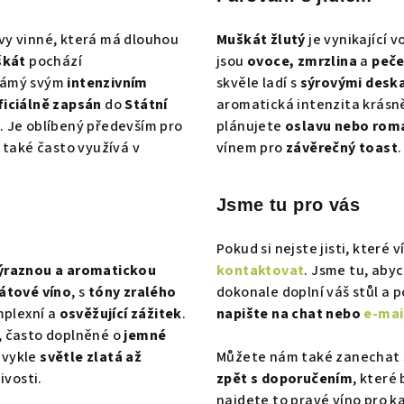
á
d
vy vinné, která má dlouhou
Muškát žlutý
je vynikající 
a
škát
pochází
jsou
ovoce, zmrzlina
a
peče
c
námý svým
intenzivním
skvěle ladí s
sýrovými desk
í
ficiálně zapsán
do
Státní
aromatická intenzita krásn
p
. Je oblíbený především pro
plánujete
oslavu nebo roma
 také často využívá v
vínem pro
závěrečný toast
.
r
v
k
Jsme tu pro vás
y
Pokud si nejste jisti, které v
v
ýraznou a aromatickou
kontaktovat
. Jsme tu, aby
ý
átové víno
, s
tóny zralého
dokonale doplní váš stůl a 
p
mplexní a
osvěžující zážitek
.
napište na chat nebo
e-mai
i
, často doplněné o
jemné
s
bvykle
světle zlatá až
Můžete nám také zanechat s
u
ivosti.
zpět s doporučením
, které
najdete to pravé víno pro ka