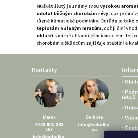
Muškát žlutý je známý svou
vysokou aromat
odolat běžným chorobám révy
, což je činí
různé klimatické podmínky. Odrůda je také 
teplotám
a
slabým mrazům
, což ji činí vh
oblasti
s mírně chladnějším klimatem. Její
o
chorobám a škůdcům zajišťuje stabilní a kval
Z
á
Kontakty
Info
p
›
Obch
a
›
Podm
údajů
t
›
Dopra
í
Marek
Barbora
›
Vráce
+420 605 382
info@bobulka.
›
Čast
167
eu
info@bobulka.