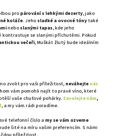
volbou pro
párování s lehkými dezerty
, jako
né koláče
. Jeho
sladké a ovocné tóny
také
ami
nebo
slanými tapas
, kde jeho
ě kontrastuje se slanými příchutěmi. Pokud
ntickou večeři
, Muškát žlutý bude ideálním
íno zvolit pro vaši příležitost,
neváhejte
nás
chom vám pomohli najít to pravé víno, které
potěší vaše chuťové pohárky.
Zavolejte nám
,
l
, a my vám rádi poradíme.
vé telefonní číslo a
my se vám ozveme
 bude šité na míru vašim preferencím. S námi
ždou příležitost.