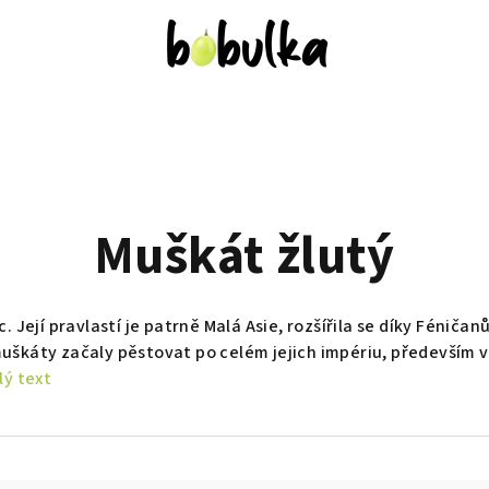
Muškát žlutý
. Její pravlastí je patrně Malá Asie, rozšířila se díky Féniča
škáty začaly pěstovat po celém jejich impériu, především v dn
lý text