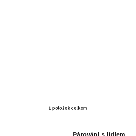
1
položek celkem
O
v
l
Párování s jídlem