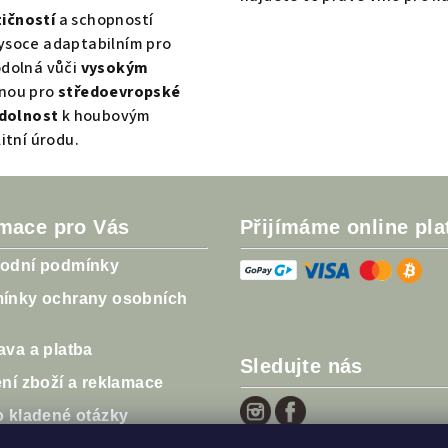
ičností
a schopností
 vysoce adaptabilním pro
odolná vůči
vysokým
odnou pro
středoevropské
dolnost
k houbovým
itní úrodu.
rmace pro Vás
Přijímáme online pla
odní podmínky
ínky ochrany osobních
va a platba
Sledujte nás
ní zboží a reklamace
o kladené otázky