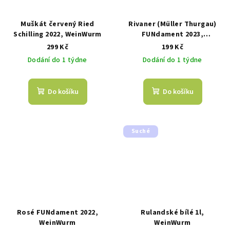
Muškát červený Ried
Rivaner (Müller Thurgau)
Schilling 2022, WeinWurm
FUNdament 2023,
WeinWurm
299 Kč
199 Kč
Dodání do 1 týdne
Dodání do 1 týdne
Do košíku
Do košíku
Suché
Rosé FUNdament 2022,
Rulandské bílé 1l,
WeinWurm
WeinWurm