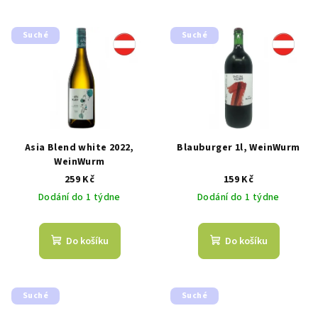
ů
Suché
Suché
Asia Blend white 2022,
Blauburger 1l, WeinWurm
WeinWurm
259 Kč
159 Kč
Dodání do 1 týdne
Dodání do 1 týdne
Do košíku
Do košíku
Suché
Suché