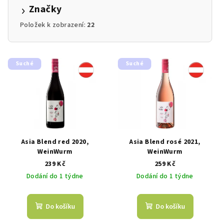
d
Značky
u
Položek k zobrazení:
22
k
t
V
ů
Suché
Suché
ý
p
i
s
p
r
Asia Blend red 2020,
Asia Blend rosé 2021,
o
WeinWurm
WeinWurm
d
239 Kč
259 Kč
Dodání do 1 týdne
Dodání do 1 týdne
u
k
t
Do košíku
Do košíku