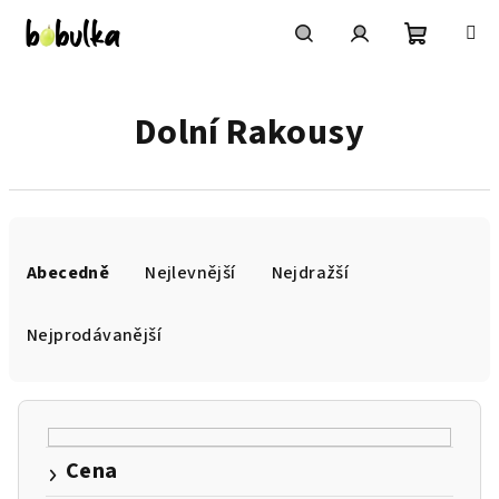
Přejít
na
obsah
Nákupní
Hledat
Přihlášení
Dolní Rakousy
košík
Ř
a
Abecedně
Nejlevnější
Nejdražší
z
e
Nejprodávanější
n
í
p
r
Cena
o