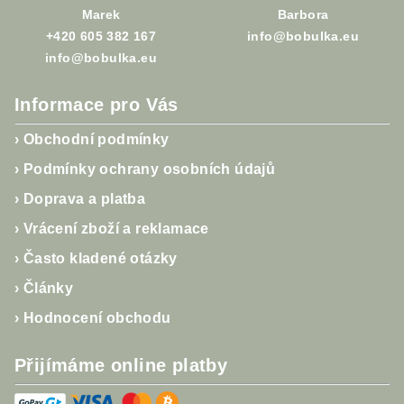
y
Marek
Barbora
v
+420 605 382 167
info@bobulka.eu
ý
info@bobulka.eu
p
i
Informace pro Vás
s
u
›
Obchodní podmínky
›
Podmínky ochrany osobních údajů
›
Doprava a platba
›
Vrácení zboží a reklamace
›
Často kladené otázky
›
Články
›
Hodnocení obchodu
Přijímáme online platby