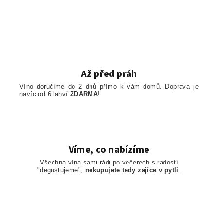
Až před práh
Víno doručíme do 2 dnů přímo k vám domů. Doprava je
navíc od 6 lahví
ZDARMA
!
Víme, co nabízíme
Všechna vína sami rádi po večerech s radostí
"degustujeme",
nekupujete tedy zajíce v pytli
.