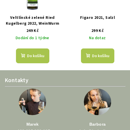
Veltlínské zelené Ried
Figaro 2021, Salzl
Kugelberg 2022, WeinWurm
249 Kč
299 Kč
Dodání do 1 týdne
Na dotaz
Do košíku
Do košíku
Z
Kontakty
á
p
a
t
í
Marek
Barbora