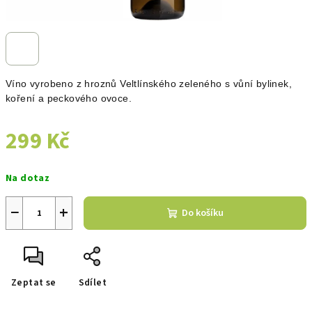
Víno vyrobeno z hroznů Veltlínského zeleného s vůní bylinek,
koření a peckového ovoce.
299 Kč
Měrná
Na dotaz
cena:
−
+
Do košíku
Zeptat se
Sdílet