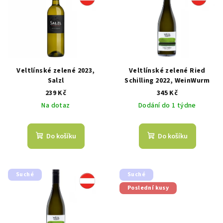
Veltlínské zelené 2023,
Veltlínské zelené Ried
Salzl
Schilling 2022, WeinWurm
239 Kč
345 Kč
Na dotaz
Dodání do 1 týdne
Do košíku
Do košíku
Suché
Suché
Poslední kusy