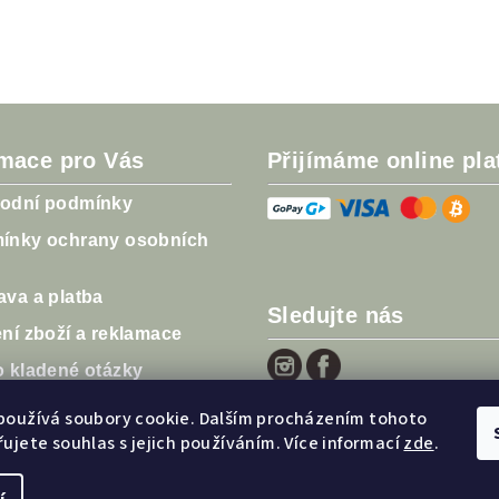
rmace pro Vás
Přijímáme online pla
odní podmínky
ínky ochrany osobních
va a platba
Sledujte nás
ní zboží a reklamace
o kladené otázky
ky
používá soubory cookie. Dalším procházením tohoto
ujete souhlas s jejich používáním. Více informací
zde
.
ocení obchodu