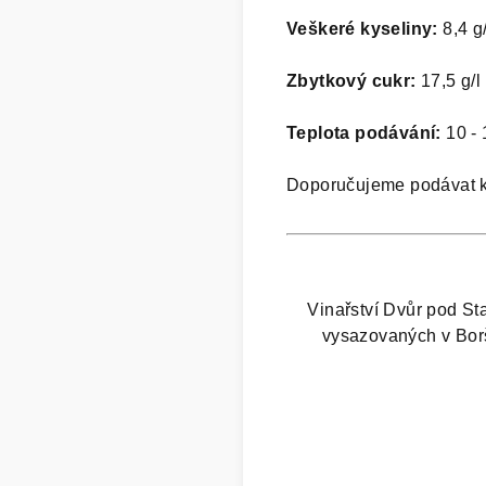
Veškeré kyseliny:
8,4 g/
Zbytkový cukr:
17,5 g/l
Teplota podávání:
10 - 
Doporučujeme podávat 
Vinařství Dvůr pod St
vysazovaných v Borši