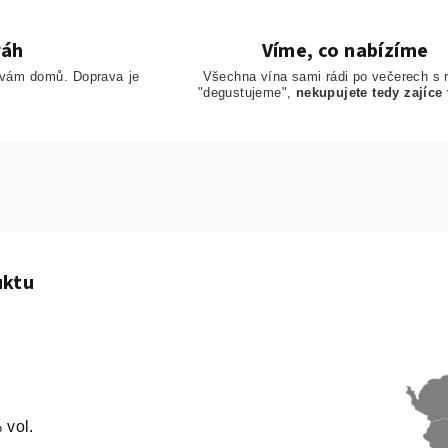
ráh
Víme, co nabízíme
 vám domů. Doprava je
Všechna vína sami rádi po večerech s 
"degustujeme",
nekupujete tedy zajíce 
uktu
 vol.