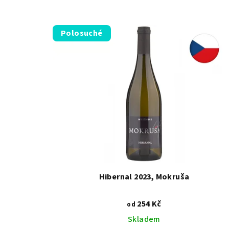
Polosuché
Hibernal 2023, Mokruša
254 Kč
od
Skladem