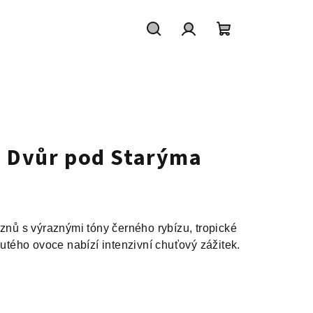
Hledat
Přihlášení
Nákupní
košík
, Dvůr pod Starýma
oznů s výraznými tóny černého rybízu, tropické
lutého ovoce nabízí intenzivní chuťový zážitek.