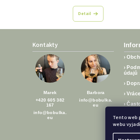
Detail
Z
á
Kontakty
Info
p
›
Obch
a
›
Podm
údajů
t
›
Dopra
í
Marek
Barbora
›
Vráce
+420 605 382
info@bobulka.
›
Čast
167
eu
info@bobulka.
›
Člán
Tento web 
eu
webu vyjadř
›
Hodn