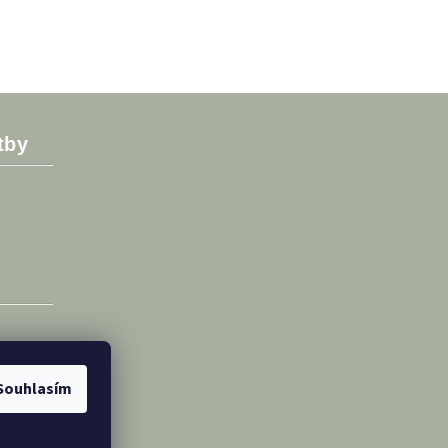
tby
Souhlasím