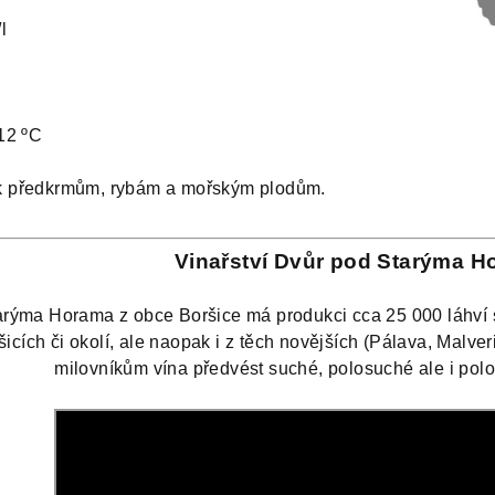
l
12 ºC
k předkrmům, rybám a mořským plodům.
Vinařství Dvůr pod Starýma 
arýma Horama z obce Boršice má produkci cca 25 000 láhví s
cích či okolí, ale naopak i z těch novějších (Pálava, Malveri
milovníkům vína předvést suché, polosuché ale i polo