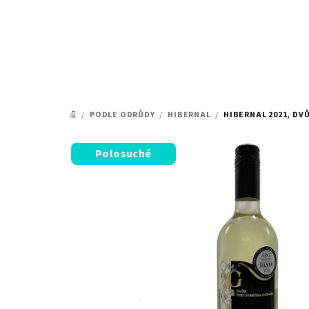
Přejít
na
obsah
/
PODLE ODRŮDY
/
HIBERNAL
/
HIBERNAL 2021, D
DOMŮ
Polosuché