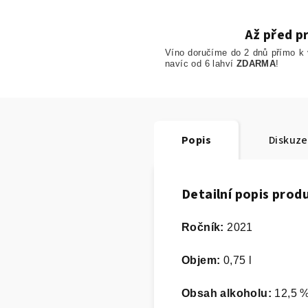
Až před p
Víno doručíme do 2 dnů přímo k
navíc od 6 lahví
ZDARMA
!
Popis
Diskuze
Detailní popis prod
R
očník:
2021
Objem:
0,75 l
Obsah alkoholu:
12,5 %