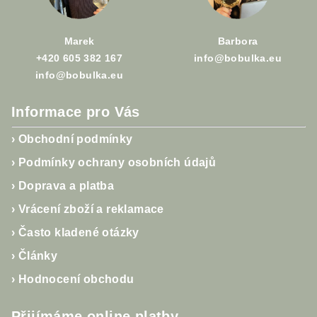
í
Marek
Barbora
+420 605 382 167
info@bobulka.eu
info@bobulka.eu
Informace pro Vás
›
Obchodní podmínky
›
Podmínky ochrany osobních údajů
›
Doprava a platba
›
Vrácení zboží a reklamace
›
Často kladené otázky
›
Články
›
Hodnocení obchodu
Přijímáme online platby