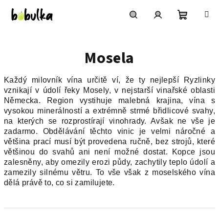
Přejít
na
obsah
Nákupní
Hledat
Přihlášení
Mosela
košík
Každý milovník vína určitě ví, že ty nejlepší Ryzlinky
vznikají v údolí řeky Mosely, v nejstarší vinařské oblasti
Německa. Region vystihuje malebná krajina, vína s
vysokou minerálností a extrémně strmé břidlicové svahy,
na kterých se rozprostírají vinohrady. Avšak ne vše je
zadarmo. Obdělávání těchto vinic je velmi náročné a
většina prací musí být provedena ručně, bez strojů, které
většinou do svahů ani není možné dostat. Kopce jsou
zalesněny, aby omezily erozi půdy, zachytily teplo údolí a
zamezily silnému větru. To vše však z moselského vína
dělá právě to, co si zamilujete.