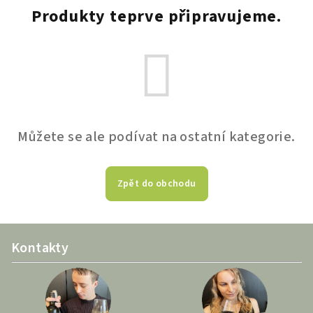
Produkty teprve připravujeme.
Můžete se ale podívat na ostatní kategorie.
Zpět do obchodu
Z
Kontakty
á
p
a
t