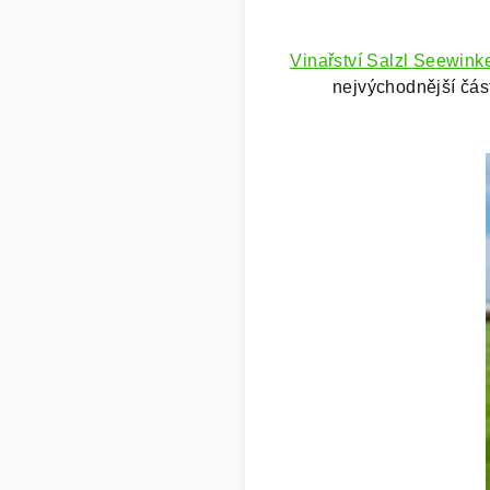
Vinařství Salzl Seewink
nejvýchodnější část