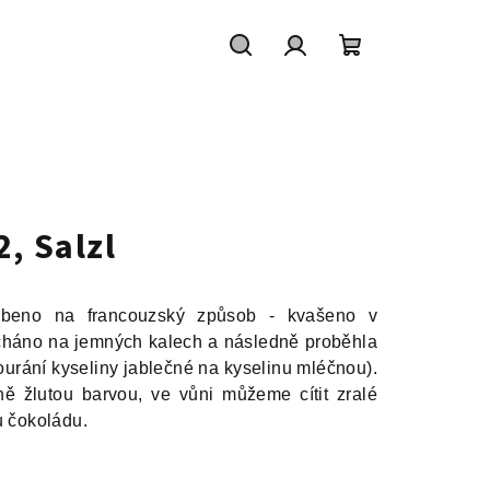
Hledat
Přihlášení
Nákupní
košík
, Salzl
obeno na francouzský způsob - kvašeno v
háno na jemných kalech a následně proběhla
urání kyseliny jablečné na kyselinu mléčnou).
ně žlutou barvou, ve vůni můžeme cítit zralé
u čokoládu.