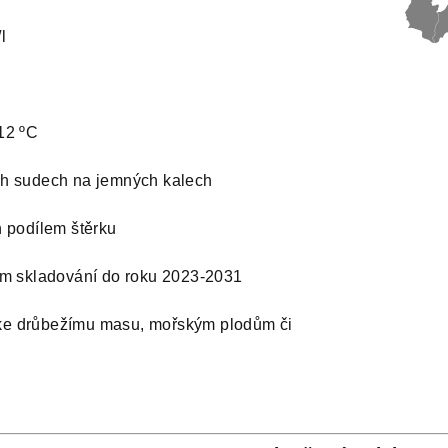
l
12 ºC
h sudech na jemných kalech
h podílem štěrku
ním skladování do roku 2023-2031
ke drůbežímu masu, mořským plodům či