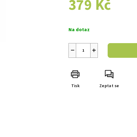
379 Kč
Měrná
cena:
Na dotaz
−
+
Tisk
Zeptat se