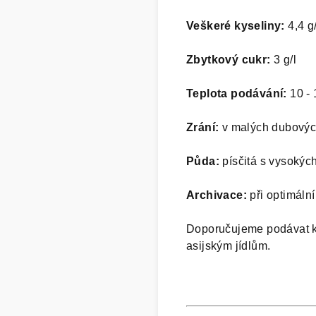
Veškeré kyseliny
:
4,4 g/
Zbytkový cukr:
3 g/l
Teplota podávání:
10 - 
Zrání:
v malých dubovýc
Půda:
písčitá s vysokýc
Archivace:
při optimál
Doporučujeme podávat 
asijským jídlům.