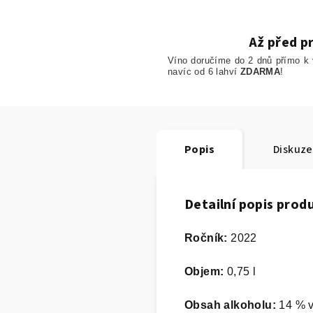
Až před p
Víno doručíme do 2 dnů přímo k
navíc od 6 lahví
ZDARMA
!
Popis
Diskuze
Detailní popis prod
Ročník:
2022
Objem:
0,75 l
Obsah alkoholu:
14 % v