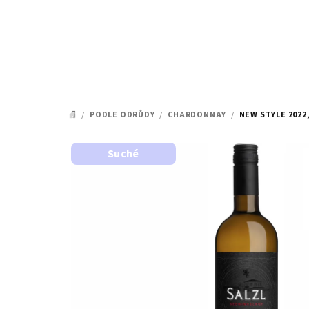
Přejít
na
obsah
/
PODLE ODRŮDY
/
CHARDONNAY
/
NEW STYLE 2022
DOMŮ
Suché