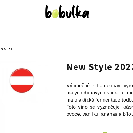
, SALZL
New Style 2022
Výjimečné Chardonnay vyr
malých dubových sudech, míc
malolaktická fermentace (odbo
Toto víno se vyznačuje krás
ovoce, vanilku, ananas a bílo