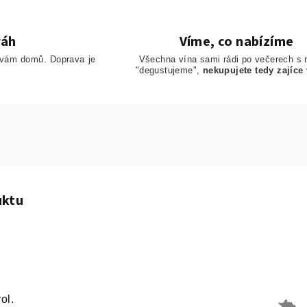
ráh
Víme, co nabízíme
 vám domů. Doprava je
Všechna vína sami rádi po večerech s 
"degustujeme",
nekupujete tedy zajíce 
uktu
ol.