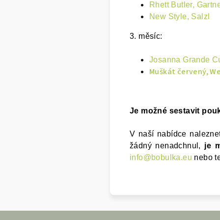
Rhett Butler, Gartn
New Style, Salzl
3. měsíc:
Josanna Grande Cu
Muškát červený, W
Je možné sestavit pouk
V naší nabídce nalezne
žádný nenadchnul,
je m
info@bobulka.eu
nebo te