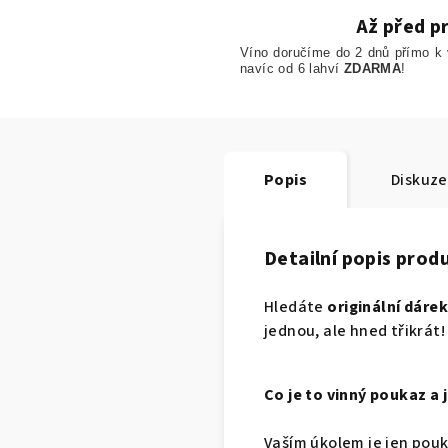
Až před p
Víno doručíme do 2 dnů přímo k
navíc od 6 lahví
ZDARMA
!
Popis
Diskuze
Detailní popis prod
Hledáte
originální dáre
jednou, ale hned třikrát!
Co je to vinný poukaz a 
Vaším úkolem je jen pou