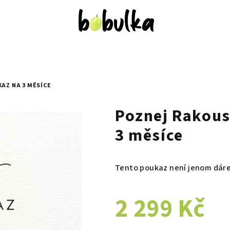
AZ NA 3 MĚSÍCE
Poznej Rakous
3 měsíce
Tento poukaz není jenom dáre
2 299 Kč