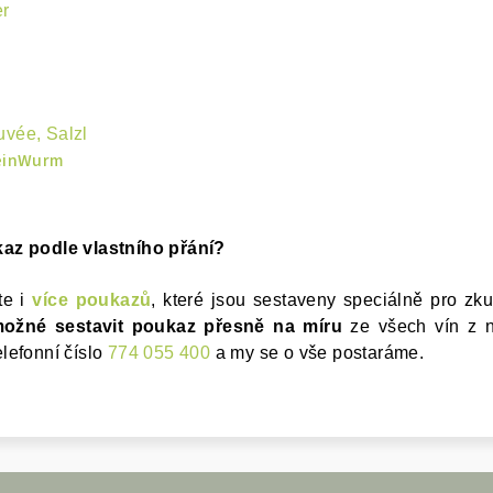
er
vée, Salzl
einWurm
az podle vlastního přání?
te i
více poukazů
, které jsou sestaveny speciálně pro zk
ožné sestavit poukaz přesně na míru
ze všech vín z n
lefonní číslo
774 055 400
a my se o vše postaráme.