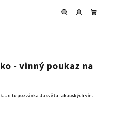
Hledat
Přihlášení
Nákupní
košík
ko - vinný poukaz na
k. Je to pozvánka do světa rakouských vín.