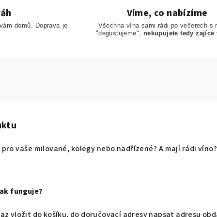
ráh
Víme, co nabízíme
 vám domů. Doprava je
Všechna vína sami rádi po večerech s 
"degustujeme",
nekupujete tedy zajíce 
uktu
k
pro vaše milované, kolegy nebo nadřízené? A mají rádi víno?
jak funguje?
kaz vložit do košíku, do doručovací adresy napsat adresu 