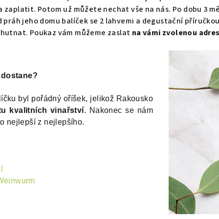
a zaplatit. Potom už můžete nechat vše na nás. Po dobu 3
d práh jeho domu balíček se 2 lahvemi a degustační příručkou
ochutnat. Poukaz vám můžeme zaslat
na vámi zvolenou adres
 dostane?
líčku byl pořádný oříšek, jelikož Rakousko
u kvalitních vinařství
. Nakonec se nám
o nejlepší z nejlepšího.
l
 Weinwurm