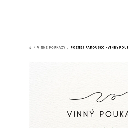
Přejít
na
obsah
/
VINNÉ POUKAZY
/
POZNEJ RAKOUSKO - VINNÝ POUK
DOMŮ