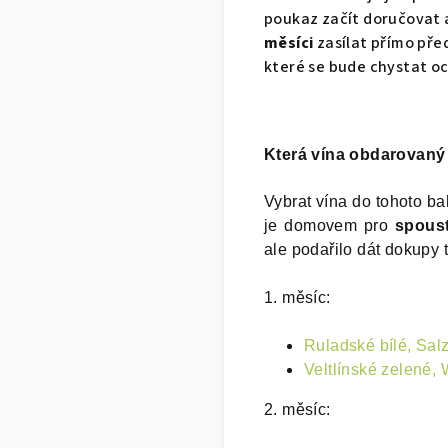
poukaz začít doručovat 
měsíci
zasílat přímo pře
které se bude chystat 
Která vína obdarovaný
Vybrat vína do tohoto ba
je domovem pro
spoust
ale podařilo dát dokupy t
1. měsíc:
Ruladské bílé, Salz
Veltlínské zelené,
2. měsíc: