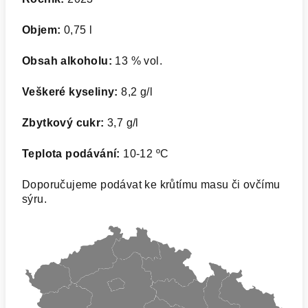
Objem:
0,75 l
Obsah alkoholu:
13 % vol.
Veškeré kyseliny:
8,2 g/l
Zbytkový cukr:
3,7 g/l
Teplota podávání:
10-12 ºC
Doporučujeme podávat ke krůtímu masu či ovčímu
sýru.