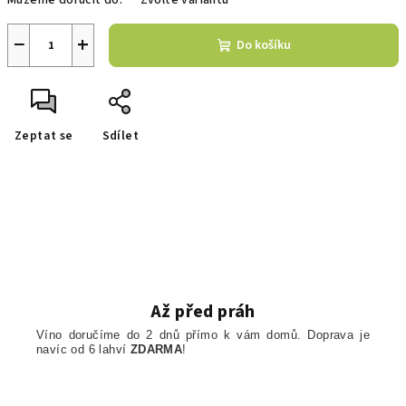
Můžeme doručit do:
Zvolte variantu
−
+
Do košíku
Zeptat se
Sdílet
Až před práh
Víno doručíme do 2 dnů přímo k vám domů. Doprava je
navíc od 6 lahví
ZDARMA
!