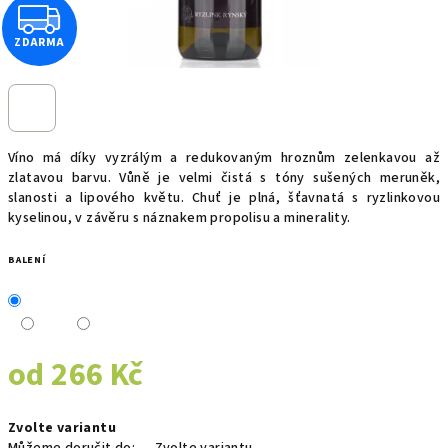
Z
ZDARMA
D
A
R
Víno má díky vyzrálým a redukovaným hroznům zelenkavou až
M
zlatavou barvu. Vůně je velmi čistá s tóny sušených meruněk,
slanosti a lipového květu. Chuť je plná, šťavnatá s ryzlinkovou
kyselinou, v závěru s náznakem propolisu a minerality.
A
BALENÍ
od
266 Kč
Měrná
Zvolte variantu
cena: