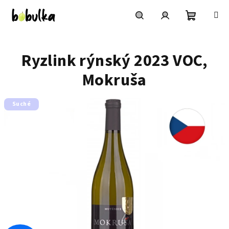
Přejít
na
obsah
Nákupní
Hledat
Přihlášení
Ryzlink rýnský 2023 VOC,
košík
Mokruša
Suché