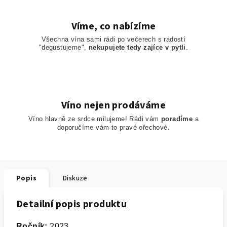
Víme, co nabízíme
Všechna vína sami rádi po večerech s radostí
"degustujeme",
nekupujete tedy zajíce v pytli
.
Víno nejen prodáváme
Víno hlavně ze srdce milujeme! Rádi vám
poradíme
a
doporučíme
vám to pravé ořechové.
Popis
Diskuze
Detailní popis produktu
R
očník:
2023