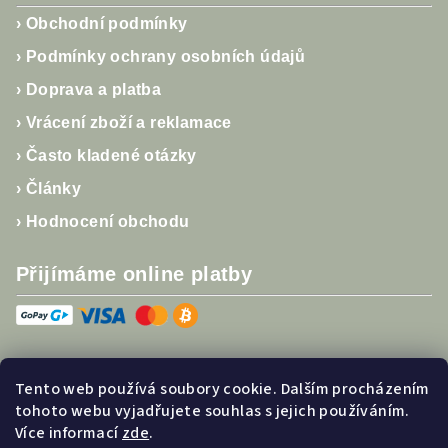
›
Obchodní podmínky
›
Podmínky ochrany osobních údajů
›
Doprava a platba
›
Vrácení zboží a reklamace
›
Často kladené otázky
›
Články
›
Hodnocení obchodu
Přijímáme online platby
Tento web používá soubory cookie. Dalším procházením
Sledujte nás
tohoto webu vyjadřujete souhlas s jejich používáním.
Více informací
zde
.