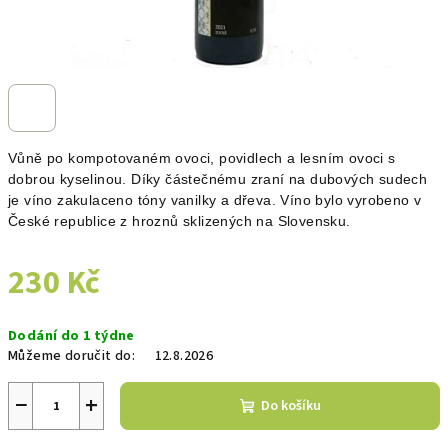
Vůně po kompotovaném ovoci, povidlech a lesním ovoci s
dobrou kyselinou. Díky částečnému zraní na dubových sudech
je víno zakulaceno tóny vanilky a dřeva. Víno bylo vyrobeno v
České republice z hroznů sklizených na Slovensku.
230 Kč
Měrná
Dodání do 1 týdne
cena:
Můžeme doručit do:
12.8.2026
−
+
Do košíku