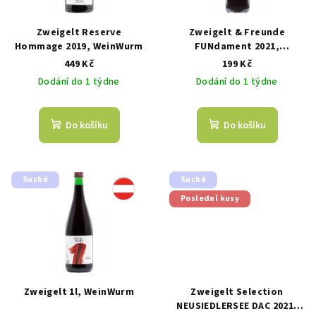
Zweigelt Reserve
Zweigelt & Freunde
Hommage 2019, WeinWurm
FUNdament 2021,
WeinWurm
449 Kč
199 Kč
Dodání do 1 týdne
Dodání do 1 týdne
Do košíku
Do košíku
Suché
Suché
Poslední kusy
Zweigelt 1l, WeinWurm
Zweigelt Selection
NEUSIEDLERSEE DAC 2021,