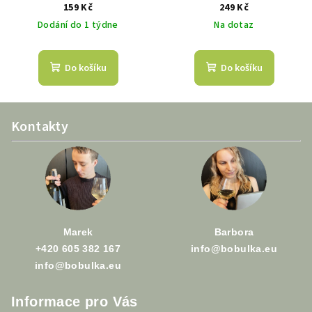
Salzl
159 Kč
249 Kč
Dodání do 1 týdne
Na dotaz
Do košíku
Do košíku
Z
Kontakty
á
p
a
t
í
Marek
Barbora
+420 605 382 167
info@bobulka.eu
info@bobulka.eu
Informace pro Vás