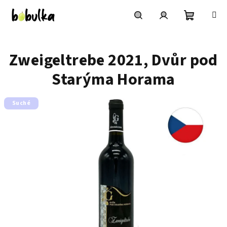
Přejít
na
obsah
Nákupní
Hledat
Přihlášení
Zweigeltrebe 2021, Dvůr pod
košík
Starýma Horama
Suché