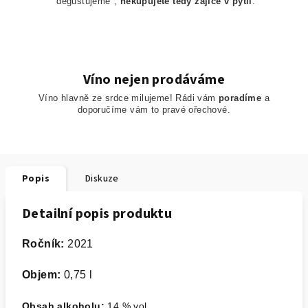
"degustujeme",
nekupujete tedy zajíce v pytli
.
Víno nejen prodáváme
Víno hlavně ze srdce milujeme! Rádi vám
poradíme
a
doporučíme
vám to pravé ořechové.
Popis
Diskuze
Detailní popis produktu
R
očník:
2021
Objem:
0,75 l
Obsah alkoholu:
14 % vol.