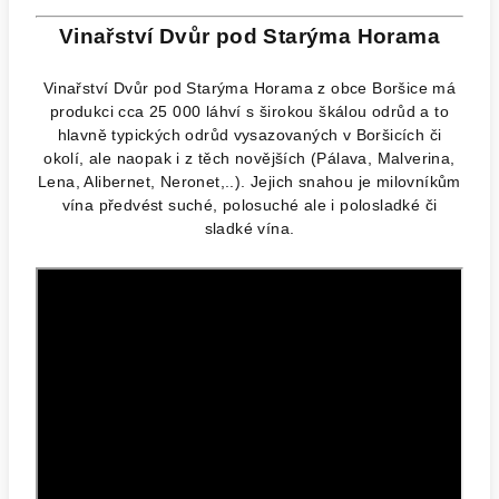
Vinařství Dvůr pod Starýma Horama
Vinařství Dvůr pod Starýma Horama z obce Boršice má
produkci cca 25 000 láhví s širokou škálou odrůd a to
hlavně typických odrůd vysazovaných v Boršicích či
okolí, ale naopak i z těch novějších (Pálava, Malverina,
Lena, Alibernet, Neronet,..). Jejich snahou je milovníkům
vína předvést suché, polosuché ale i polosladké či
sladké vína.