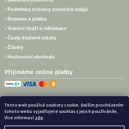
›
Podmínky ochrany osobních údajů
›
Doprava a platba
›
Vrácení zboží a reklamace
›
Často kladené otázky
›
Články
›
Hodnocení obchodu
Přijímáme online platby
Tento web používá soubory cookie. Dalším procházením
Sledujte nás
tohoto webu vyjadřujete souhlas s jejich používáním.
Více informací
zde
.