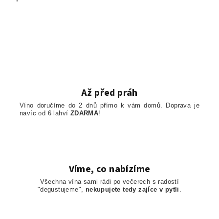
Až před práh
Víno doručíme do 2 dnů přímo k vám domů. Doprava je
navíc od 6 lahví
ZDARMA
!
Víme, co nabízíme
Všechna vína sami rádi po večerech s radostí
"degustujeme",
nekupujete tedy zajíce v pytli
.