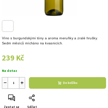
Víno s burgundskými tóny a aroma meruňky a zralé hrušky.
Sedm měsíců mícháno na kvasnicích.
239 Kč
Měrná
Na dotaz
cena:
−
+
Do košíku
Zeptat se
Sdílet