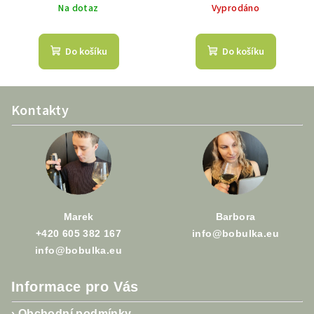
Na dotaz
Vyprodáno
Do košíku
Do košíku
Z
Kontakty
á
p
a
t
í
Marek
Barbora
+420 605 382 167
info@bobulka.eu
info@bobulka.eu
Informace pro Vás
›
Obchodní podmínky