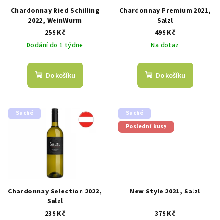
Chardonnay Ried Schilling
Chardonnay Premium 2021,
2022, WeinWurm
Salzl
259 Kč
499 Kč
Dodání do 1 týdne
Na dotaz
Do košíku
Do košíku
Suché
Suché
Poslední kusy
Chardonnay Selection 2023,
New Style 2021, Salzl
Salzl
239 Kč
379 Kč