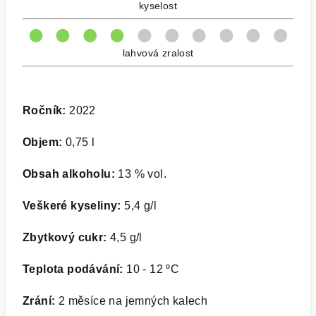
kyselost
lahvová zralost
Ročník:
2022
Objem:
0,75 l
Obsah alkoholu:
13 % vol.
Veškeré kyseliny:
5,4 g/l
Zbytkový cukr:
4,5 g/l
Teplota podávání:
10 - 12 ºC
Zrání:
2 měsíce na jemných kalech