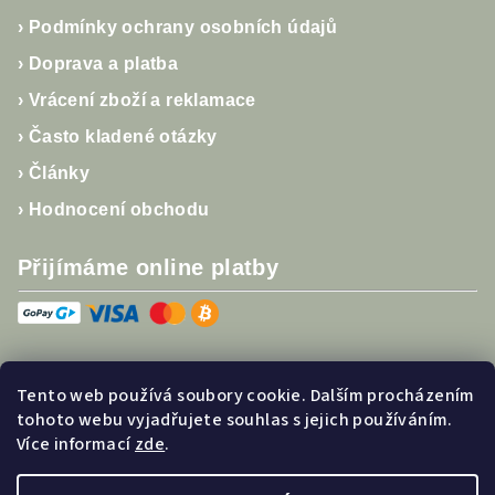
›
Podmínky ochrany osobních údajů
›
Doprava a platba
›
Vrácení zboží a reklamace
›
Často kladené otázky
›
Články
›
Hodnocení obchodu
Přijímáme online platby
Tento web používá soubory cookie. Dalším procházením
Sledujte nás
tohoto webu vyjadřujete souhlas s jejich používáním.
Více informací
zde
.