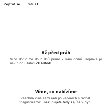
Zeptat se
Sdílet
Až před práh
Víno doručíme do 2 dnů přímo k vám domů. Doprava je
navíc od 6 lahví
ZDARMA
!
Víme, co nabízíme
Všechna vína sami rádi po večerech s radostí
"degustujeme",
nekupujete tedy zajíce v pytli
.