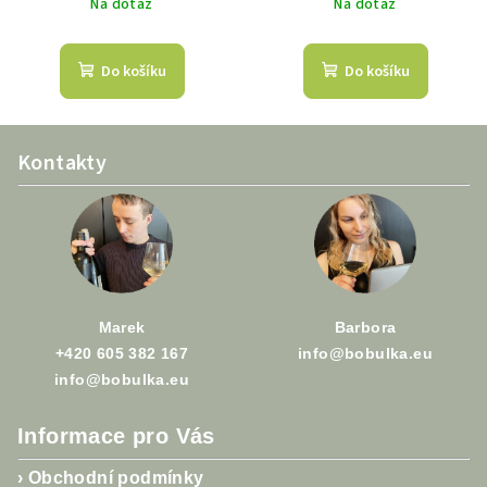
Na dotaz
Na dotaz
Do košíku
Do košíku
Z
Kontakty
á
p
a
t
í
Marek
Barbora
+420 605 382 167
info@bobulka.eu
info@bobulka.eu
Informace pro Vás
›
Obchodní podmínky