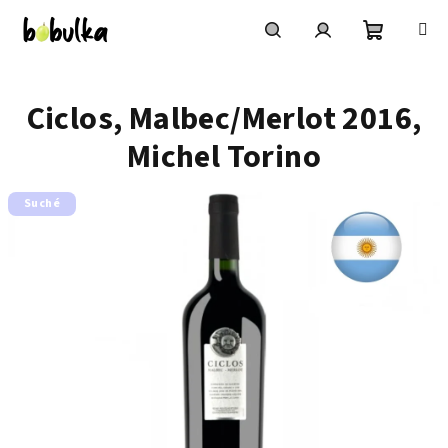
Přejít
na
obsah
Nákupní
Hledat
Přihlášení
Ciclos, Malbec/Merlot 2016,
košík
Michel Torino
Suché