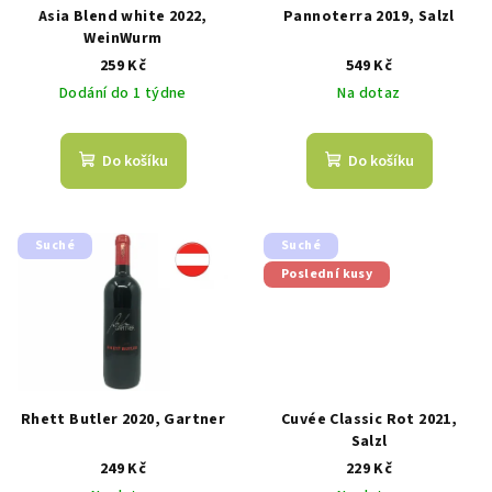
Asia Blend white 2022,
Pannoterra 2019, Salzl
WeinWurm
259 Kč
549 Kč
Dodání do 1 týdne
Na dotaz
Do košíku
Do košíku
Suché
Suché
Poslední kusy
Rhett Butler 2020, Gartner
Cuvée Classic Rot 2021,
Salzl
249 Kč
229 Kč