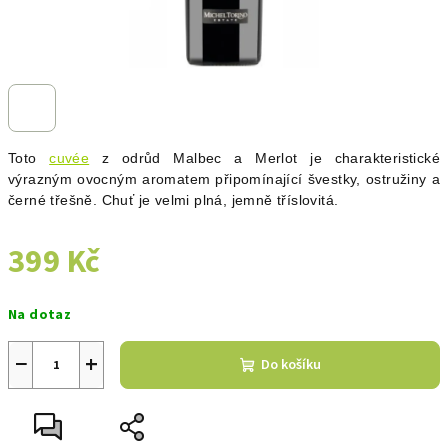
Toto
cuvée
z odrůd Malbec a Merlot je charakteristické
výrazným ovocným aromatem připomínající švestky, ostružiny a
černé třešně. Chuť je velmi plná, jemně tříslovitá.
399 Kč
Měrná
Na dotaz
cena:
−
+
Do košíku