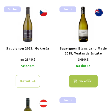
Suché
Suché
Sauvignon 2023, Mokruša
Sauvignon Blanc Land Made
2018, Yealands Estate
254 Kč
349 Kč
od
Na dotaz
Skladem
Detail
Do košíku
Suché