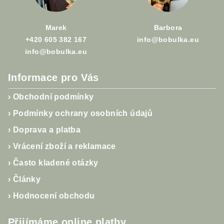
í
Marek
Barbora
+420 605 382 167
info@bobulka.eu
info@bobulka.eu
Informace pro Vás
›
Obchodní podmínky
›
Podmínky ochrany osobních údajů
›
Doprava a platba
›
Vrácení zboží a reklamace
›
Často kladené otázky
›
Články
›
Hodnocení obchodu
Přijímáme online platby