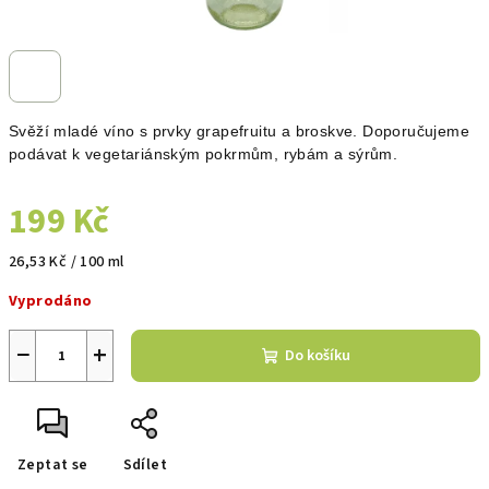
Svěží mladé víno s prvky grapefruitu a broskve. Doporučujeme
podávat k vegetariánským pokrmům, rybám a sýrům.
199 Kč
Měrná
26,53 Kč / 100 ml
cena:
Vyprodáno
−
+
Do košíku
Zeptat se
Sdílet