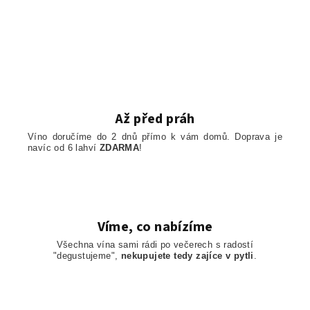
Až před práh
Víno doručíme do 2 dnů přímo k vám domů. Doprava je
navíc od 6 lahví
ZDARMA
!
Víme, co nabízíme
Všechna vína sami rádi po večerech s radostí
"degustujeme",
nekupujete tedy zajíce v pytli
.