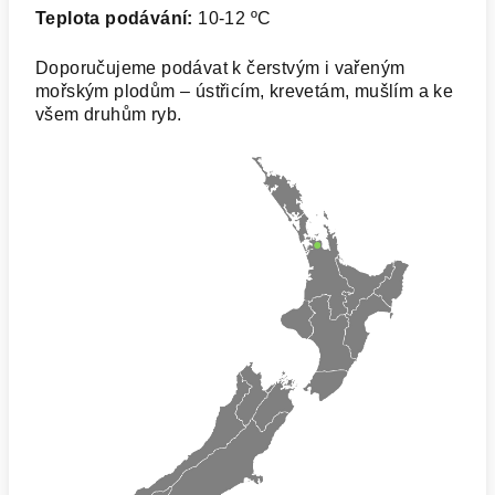
Teplota podávání:
10-12 ºC
Doporučujeme podávat k čerstvým i vařeným
mořským plodům – ústřicím, krevetám, mušlím a ke
všem druhům ryb.