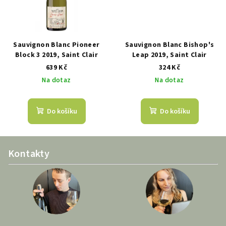
Sauvignon Blanc Pioneer
Sauvignon Blanc Bishop's
Block 3 2019, Saint Clair
Leap 2019, Saint Clair
639 Kč
324 Kč
Na dotaz
Na dotaz
Do košíku
Do košíku
Z
Kontakty
á
p
a
t
í