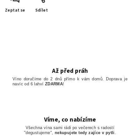
Zeptat se
Sdílet
Až před práh
Víno doručíme do 2 dnů přímo k vám domů. Doprava je
navíc od 6 lahví
ZDARMA
!
Víme, co nabízíme
Všechna vína sami rádi po večerech s radostí
"degustujeme",
nekupujete tedy zajíce v pytli
.