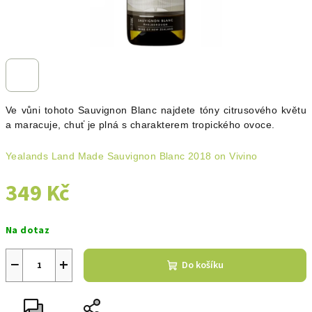
Ve vůni tohoto Sauvignon Blanc najdete tóny citrusového květu
a maracuje, chuť je plná s charakterem tropického ovoce.
Yealands Land Made Sauvignon Blanc 2018 on Vivino
349 Kč
Měrná
Na dotaz
cena:
−
+
Do košíku