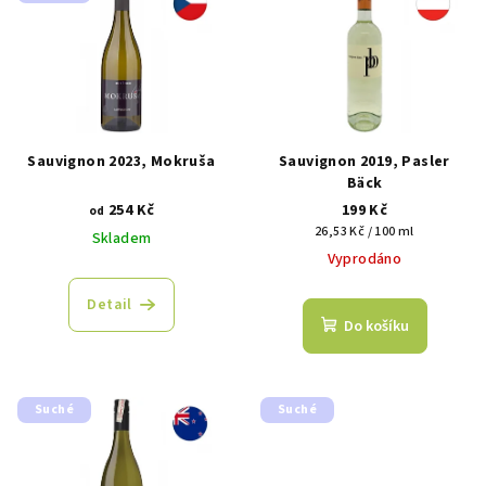
Sauvignon 2023, Mokruša
Sauvignon 2019, Pasler
Bäck
254 Kč
199 Kč
od
Měrná
26,53 Kč / 100 ml
Skladem
cena:
Vyprodáno
Detail
Do košíku
Suché
Suché