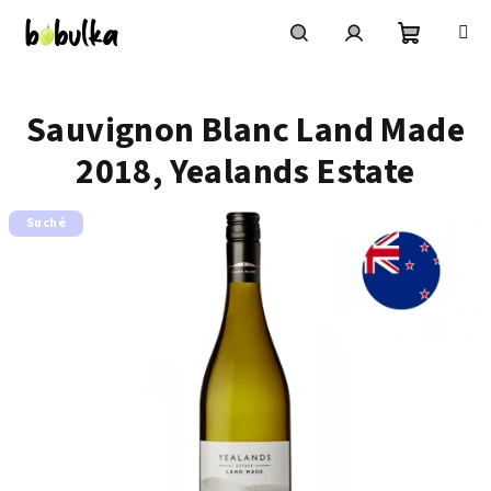
Přejít
na
obsah
Nákupní
Hledat
Přihlášení
Sauvignon Blanc Land Made
košík
2018, Yealands Estate
Suché