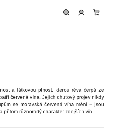
Hledat
Přihlášení
Nákupní
košík
nost a látkovou plnost, kterou réva čerpá ze
atří červená vína. Jejich chuťový projev nikdy
tupům se moravská červená vína mění – jsou
 a přitom různorodý charakter zdejších vín.