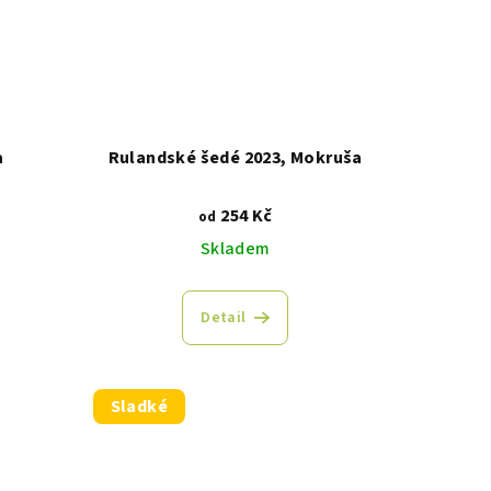
a
Rulandské šedé 2023, Mokruša
254 Kč
od
Skladem
Detail
Sladké