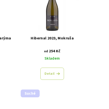
tarýma
Hibernal 2023, Mokruša
254 Kč
od
Skladem
Detail
Suché