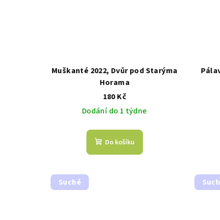
Muškanté 2022, Dvůr pod Starýma
Pála
Horama
180 Kč
Dodání do 1 týdne
Do košíku
Suché
Suc