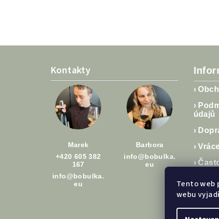
Z
á
Kontakty
Info
p
›
Obch
a
›
Podm
údajů
t
›
Dopra
í
Marek
Barbora
›
Vráce
+420 605 382
info@bobulka.
›
Čast
167
eu
info@bobulka.
›
Člán
Tento web 
eu
webu vyjadř
›
Hodn