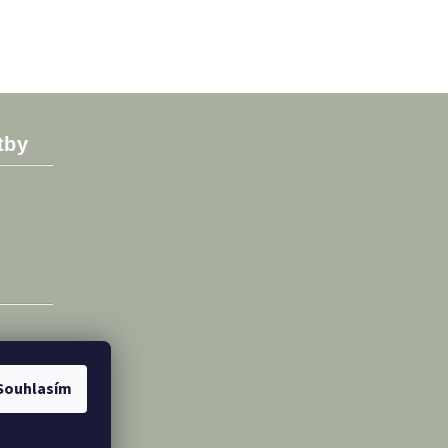
tby
Souhlasím