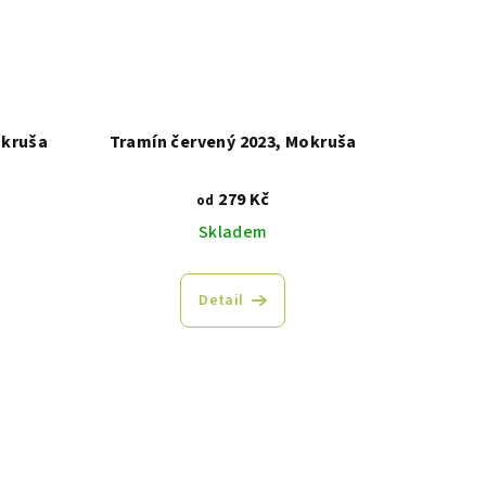
okruša
Tramín červený 2023, Mokruša
279 Kč
od
Skladem
Detail