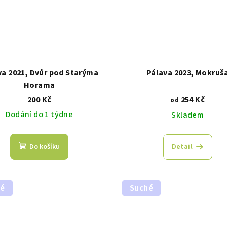
va 2021, Dvůr pod Starýma
Pálava 2023, Mokruš
Horama
200 Kč
254 Kč
od
Dodání do 1 týdne
Skladem
Do košíku
Detail
hé
Suché