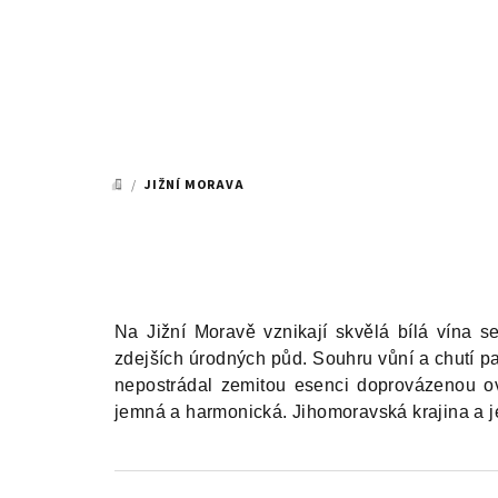
Přejít
na
obsah
/
JIŽNÍ MORAVA
DOMŮ
Na Jižní Moravě vznikají skvělá bílá vína s
zdejších úrodných půd. Souhru vůní a chutí pa
nepostrádal zemitou esenci doprovázenou o
jemná a harmonická. Jihomoravská krajina a je