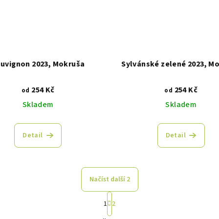
uvignon 2023, Mokruša
Sylvánské zelené 2023, M
254 Kč
254 Kč
od
od
Skladem
Skladem
Detail
Detail
Načíst další 2
S
1
2
t
O