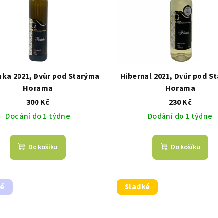
nka 2021, Dvůr pod Starýma
Hibernal 2021, Dvůr pod S
Horama
Horama
300 Kč
230 Kč
Dodání do 1 týdne
Dodání do 1 týdne
Do košíku
Do košíku
hé
Sladké