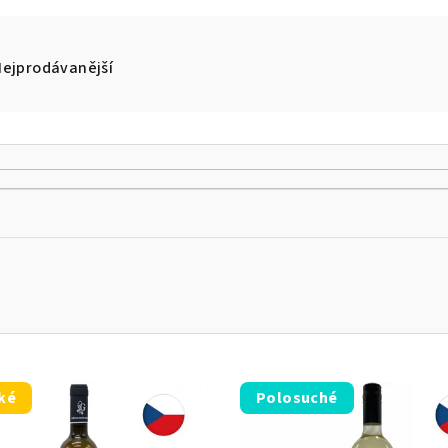
Nejprodávanější
ké
Polosuché