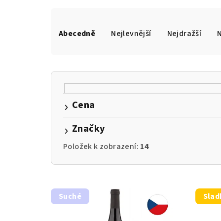
Ř
a
Abecedně
Nejlevnější
Nejdražší
z
e
n
Cena
í
Značky
p
r
Položek k zobrazení:
14
o
V
d
Suché
Slad
ý
u